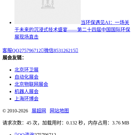
当环保遇见AI：一场关
于未来的沉浸式技术盛宴——第二十四届中国国际环保
展现场直击
客服QQ275796712

微信853126215

展会友链：
北京环卫展
自动化展会
北京物联网展会
机器人展会
上海环博会
© 2010-2026
展超网
网站地图
请求次数：45 次，加载用时：0.132 秒，内存占用：3.76 MB

QQ咨询
275796712