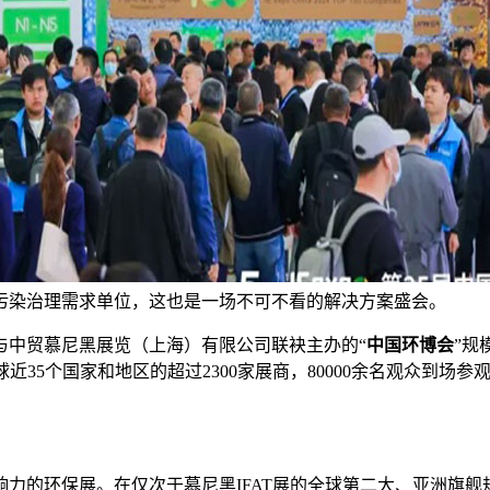
污染治理需求单位，这也是一场不可不看的解决方案盛会。
与中贸慕尼黑展览（上海）有限公司联袂主办的“
中国环博会
”规
球近35个国家和地区的超过2300家展商，80000余名观众到
规模和影响力的环保展。在仅次于慕尼黑IFAT展的全球第二大、亚洲旗