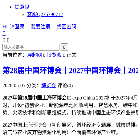
提意见
客服Q275796712
Hi, 请登录
我要注册
找回密码




当前位置：
展超网
博览会
正文


第28届中国环博会丨2027中国环博会丨20
2026-05-05
分类：
博览会
评论(0)
2027年第28届中国上海环博会
IE expo China 2027
时，开设“初创企业、新能源电池回收利用、智慧水务、碳中和”等
势、尖端技术和创新思维模式，持续推动中国生态环保产业高
2027中国上海环博会（初创展区、循环经济专题展、城市供
沼气与农业废弃物资源化利用）全面覆盖环保产业链。