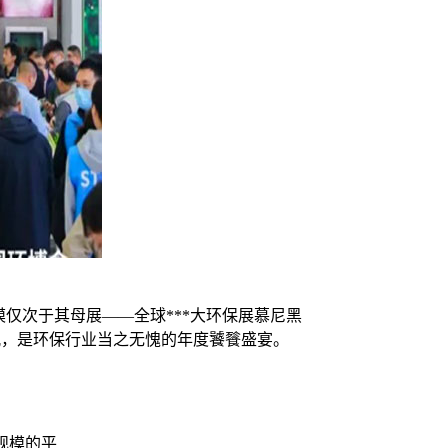
模仅次于其母展——全球***大环保展慕尼黑
场参观，是环保行业当之无愧的年度饕餮盛宴。
舰规模的平