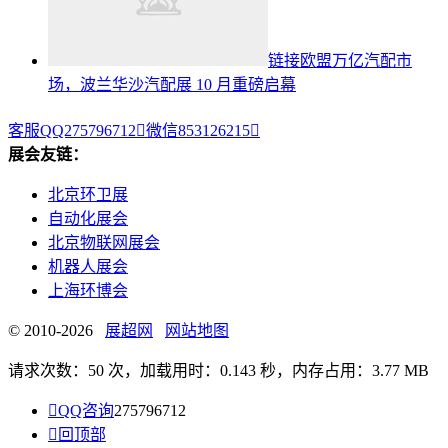
链接欧盟万亿汽配市
场，波兰华沙汽配展 10 月重磅启幕
客服QQ275796712

微信853126215

展会友链：
北京环卫展
自动化展会
北京物联网展会
机器人展会
上海环博会
© 2010-2026
展超网
网站地图
请求次数：50 次，加载用时：0.143 秒，内存占用：3.77 MB

QQ咨询
275796712

回顶部