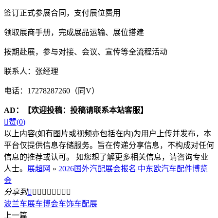
签订正式参展合同，支付展位费用
领取展商手册，完成展品运输、展位搭建
按期赴展，参与对接、会议、宣传等全流程活动
联系人：张经理
电话：17278287260（同V）
AD：
【欢迎投稿：投稿请联系本站客服】

赞(
0
)
以上内容(如有图片或视频亦包括在内)为用户上传并发布，本
平台仅提供信息存储服务。旨在传递分享信息，不构成对任何
信息的推荐或认可。 如您想了解更多相关信息，请咨询专业
人士。
展超网
»
2026国外汽配展会报名|中东欧汽车配件博览
会
分享到









波兰车展
车博会
车饰车配展
上一篇