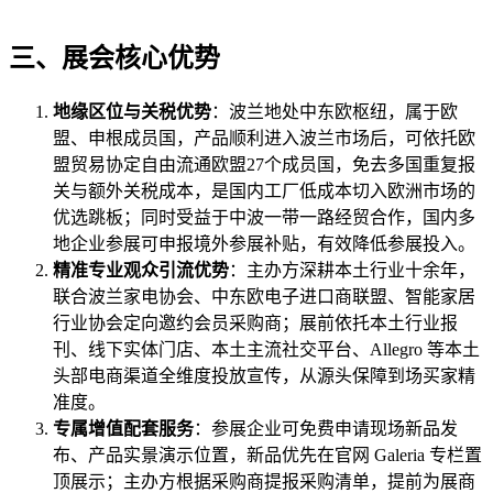
三、展会核心优势
地缘区位与关税优势
：波兰地处中东欧枢纽，属于欧
盟、申根成员国，产品顺利进入波兰市场后，可依托欧
盟贸易协定自由流通欧盟27个成员国，免去多国重复报
关与额外关税成本，是国内工厂低成本切入欧洲市场的
优选跳板；同时受益于中波一带一路经贸合作，国内多
地企业参展可申报境外参展补贴，有效降低参展投入。
精准专业观众引流优势
：主办方深耕本土行业十余年，
联合波兰家电协会、中东欧电子进口商联盟、智能家居
行业协会定向邀约会员采购商；展前依托本土行业报
刊、线下实体门店、本土主流社交平台、Allegro 等本土
头部电商渠道全维度投放宣传，从源头保障到场买家精
准度。
专属增值配套服务
：参展企业可免费申请现场新品发
布、产品实景演示位置，新品优先在官网 Galeria 专栏置
顶展示；主办方根据采购商提报采购清单，提前为展商