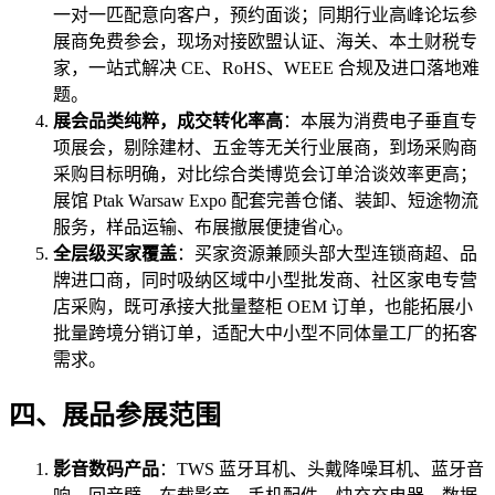
一对一匹配意向客户，预约面谈；同期行业高峰论坛参
展商免费参会，现场对接欧盟认证、海关、本土财税专
家，一站式解决 CE、RoHS、WEEE 合规及进口落地难
题。
展会品类纯粹，成交转化率高
：本展为消费电子垂直专
项展会，剔除建材、五金等无关行业展商，到场采购商
采购目标明确，对比综合类博览会订单洽谈效率更高；
展馆 Ptak Warsaw Expo 配套完善仓储、装卸、短途物流
服务，样品运输、布展撤展便捷省心。
全层级买家覆盖
：买家资源兼顾头部大型连锁商超、品
牌进口商，同时吸纳区域中小型批发商、社区家电专营
店采购，既可承接大批量整柜 OEM 订单，也能拓展小
批量跨境分销订单，适配大中小型不同体量工厂的拓客
需求。
四、展品参展范围
影音数码产品
：TWS 蓝牙耳机、头戴降噪耳机、蓝牙音