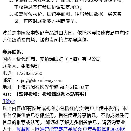
企业提交营业执照、产品画册即可完成参展资质审核，
审核通过签订参展协议锁定展位；
如需展位报价、展馆平面图、往届参展数据、买家名
录，可随时联系我方招商专员。
波兰是中国家电数码产品进口大国，依托本展快速布局中东欧
万亿级消费市场，诚邀贵司抢占参展席位。
参展联系：
国内一级代理商：安铂瑞展览（上海）有限公司
联系人：张卿经理
电话：17278287260
邮箱：z.qing@sh-amberay.com
地址：上海市闵行区光华路598号2幢302室
AD：
【欢迎投稿：投稿请联系本站客服】

赞(
0
)
以上内容(如有图片或视频亦包括在内)为用户上传并发布，本
平台仅提供信息存储服务。旨在传递分享信息，不构成对任何
信息的推荐或认可。 如您想了解更多相关信息，请咨询专业
人士。
展超网
»
欧洲智能穿戴产品展会|电竞头戴耳机2027欧