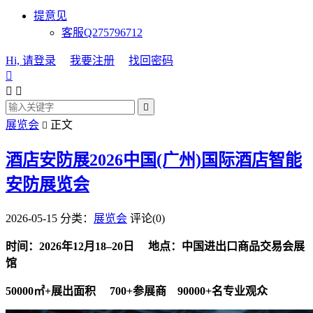
提意见
客服Q275796712
Hi, 请登录
我要注册
找回密码




展览会
正文

酒店安防展2026中国(广州)国际酒店智能
安防展览会
2026-05-15
分类：
展览会
评论(0)
时间：20
26
年
12
月
18
–
20
日
地点：
中国进出口商品交易会展
馆
50000㎡+展出面积 700+参展商 90000+名专业观众