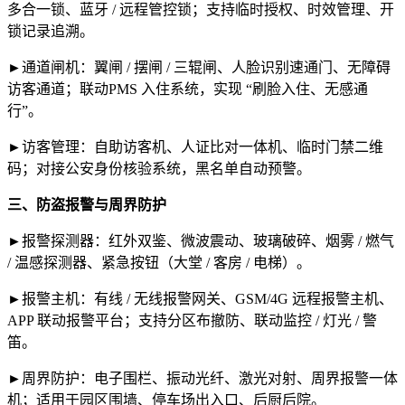
多合一锁、蓝牙 / 远程管控锁；支持临时授权、时效管理、开
锁记录追溯。
►通道闸机：翼闸 / 摆闸 / 三辊闸、人脸识别速通门、无障碍
访客通道；联动PMS 入住系统，实现 “刷脸入住、无感通
行”。
►访客管理：自助访客机、人证比对一体机、临时门禁二维
码；对接公安身份核验系统，黑名单自动预警。
三、防盗报警与周界防护
►报警探测器：红外双鉴、微波震动、玻璃破碎、烟雾 / 燃气
/ 温感探测器、紧急按钮（大堂 / 客房 / 电梯）。
►报警主机：有线 / 无线报警网关、GSM/4G 远程报警主机、
APP 联动报警平台；支持分区布撤防、联动监控 / 灯光 / 警
笛。
►周界防护：电子围栏、振动光纤、激光对射、周界报警一体
机；适用于园区围墙、停车场出入口、后厨后院。