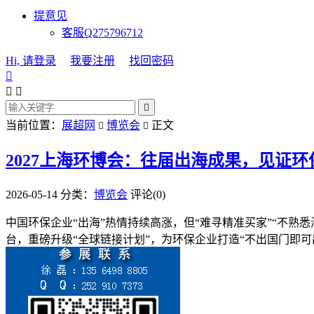
提意见
客服Q275796712
Hi, 请登录
我要注册
找回密码




当前位置：
展超网
博览会
正文


2027上海环博会：往届出海成果，见证
2026-05-14
分类：
博览会
评论(0)
中国环保企业“出海”热情持续高涨，但“难寻精准买家”“不熟
台，重磅升级“全球链接计划”，为环保企业打造“不出国门即