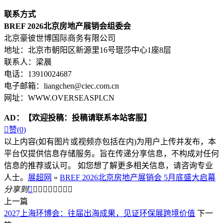
联系方式
BREF
2026北京房地产展
销
会组委会
北京豪彼世博国际商务有限公司
地址：北京市朝阳区新源里16号琨莎中心1座8层
联系人：梁晨
电话：13910024687
电子邮箱：liangchen@ciec.com.cn
网址：WWW.OVERSEASPI.CN
AD：
【欢迎投稿：投稿请联系本站客服】

赞(
0
)
以上内容(如有图片或视频亦包括在内)为用户上传并发布，本
平台仅提供信息存储服务。旨在传递分享信息，不构成对任何
信息的推荐或认可。 如您想了解更多相关信息，请咨询专业
人士。
展超网
»
BREF 2026北京房地产展销会 5月底盛大启幕
分享到









上一篇
2027上海环博会：往届出海成果，见证环保展跨境价值
下一