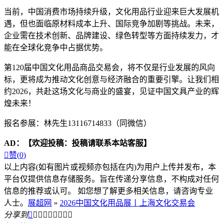
当前，中国消费市场持续升级，文化用品行业迎来巨大发展机
遇，但也面临原材料成本上升、国际竞争加剧等挑战。未来，
企业需在技术创新、品牌建设、绿色转型等方面持续发力，才
能在全球化竞争中占据优势。
第120届中国文化用品商品交易会，将不仅是行业发展的风向
标，更将成为推动文化创意与经济融合的重要引擎。让我们相
约2026，共赴这场文化与商业的盛宴，见证中国文具产业的辉
煌未来！
报名参展：林先生13116714833（同微信）
AD：
【欢迎投稿：投稿请联系本站客服】

赞(
0
)
以上内容(如有图片或视频亦包括在内)为用户上传并发布，本
平台仅提供信息存储服务。旨在传递分享信息，不构成对任何
信息的推荐或认可。 如您想了解更多相关信息，请咨询专业
人士。
展超网
»
2026中国文化用品展丨上海文化交易会
分享到








