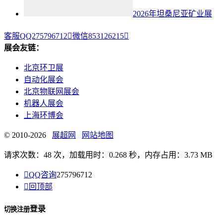
2026年坦桑尼亚矿业展
客服QQ275796712

微信853126215

展会友链：
北京环卫展
自动化展会
北京物联网展会
机器人展会
上海环博会
© 2010-2026
展超网
网站地图
请求次数：48 次，加载用时：0.268 秒，内存占用：3.73 MB

QQ咨询
275796712

回顶部
登录
切换注册