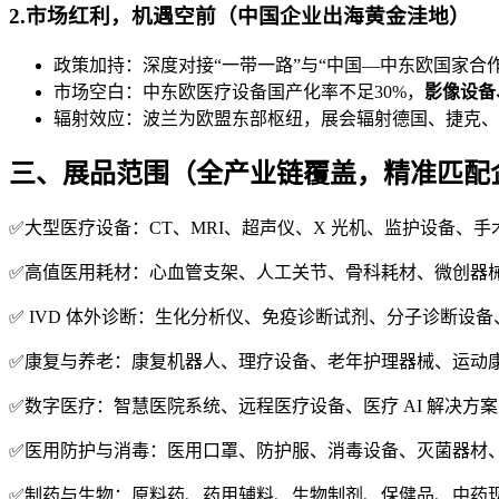
2.市场红利，机遇空前（中国企业出海黄金洼地）
政策加持：深度对接“一带一路”与“中国—中东欧国家合作
市场空白：中东欧医疗设备国产化率不足30%，
影像设备
辐射效应：波兰为欧盟东部枢纽，展会辐射德国、捷克、
三、展品范围（全产业链覆盖，精准匹配
✅大型医疗设备：CT、MRI、超声仪、X 光机、监护设备、手
✅高值医用耗材：心血管支架、人工关节、骨科耗材、微创器
✅ IVD 体外诊断：生化分析仪、免疫诊断试剂、分子诊断设备、
✅康复与养老：康复机器人、理疗设备、老年护理器械、运动
✅数字医疗：智慧医院系统、远程医疗设备、医疗 AI 解决方
✅医用防护与消毒：医用口罩、防护服、消毒设备、灭菌器材
✅制药与生物：原料药、药用辅料、生物制剂、保健品、中药