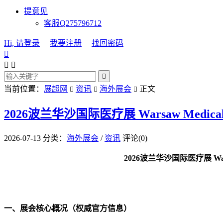
提意见
客服Q275796712
Hi, 请登录
我要注册
找回密码




当前位置：
展超网
资讯
海外展会
正文



2026波兰华沙国际医疗展 Warsaw Medical
2026-07-13
分类：
海外展会
/
资讯
评论(0)
2026波兰华沙国际医疗展 W
一、展会核心概况（权威官方信息）