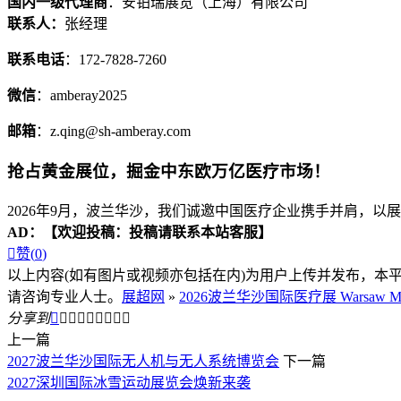
国内一级代理商
：安铂瑞展览（上海）有限公司
联系人：
张经理
联系电话
：172-7828-7260
微信
：amberay2025
邮箱
：z.qing@sh-amberay.com
抢占黄金展位，掘金中东欧万亿医疗市场！
2026年9月，波兰华沙，我们诚邀中国医疗企业携手并肩，以
AD：
【欢迎投稿：投稿请联系本站客服】

赞(
0
)
以上内容(如有图片或视频亦包括在内)为用户上传并发布，本
请咨询专业人士。
展超网
»
2026波兰华沙国际医疗展 Warsaw Medi
分享到









上一篇
2027波兰华沙国际无人机与无人系统博览会
下一篇
2027深圳国际冰雪运动展览会焕新来袭