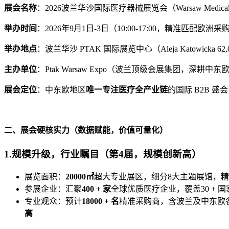
展会名称
：2026波兰华沙国际医疗器械展览会（Warsaw Medical
举办时间
：2026年9月1日-3日（10:00-17:00，精准匹配欧
举办地点
：波兰华沙 PTAK 国际展览中心（Aleja Katowic
主办单位
：Ptak Warsaw Expo（波兰顶级会展集团，深耕
展会定位
：中东欧地区
唯一专注医疗全产业链
的国际 B2B 
二、展会硬核实力（数据赋能，价值可量化）
1.规模升级，行业瞩目（第4届，规模创新高）
展览面积：
20000㎡
超大专业展区，细分8大主题展馆，
参展企业：汇聚
400 + 家
全球优质医疗企业，覆盖30 +
专业观众：预计
18000 + 名
精准采购商，含波兰及中东欧
高