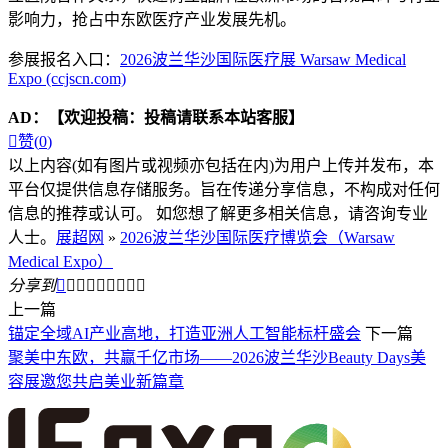
影响力，抢占中东欧医疗产业发展先机。
参展报名入口：
2026波兰华沙国际医疗展 Warsaw Medical
Expo (ccjscn.com)
AD：
【欢迎投稿：投稿请联系本站客服】

赞(
0
)
以上内容(如有图片或视频亦包括在内)为用户上传并发布，本
平台仅提供信息存储服务。旨在传递分享信息，不构成对任何
信息的推荐或认可。 如您想了解更多相关信息，请咨询专业
人士。
展超网
»
2026波兰华沙国际医疗博览会（Warsaw
Medical Expo）
分享到









上一篇
锚定全域AI产业高地，打造亚洲人工智能标杆盛会
下一篇
聚美中东欧，共赢千亿市场——2026波兰华沙Beauty Days美
容展邀您共启美业新篇章