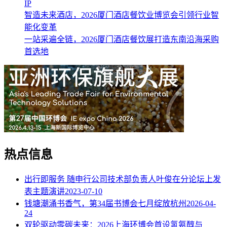
IP
智造未来酒店，2026厦门酒店餐饮业博览会引领行业智
能化变革
一站采遍全链，2026厦门酒店餐饮展打造东南沿海采购
首选地
热点信息
出行即服务 随申行公司技术部负责人叶俊在分论坛上发
表主题演讲
2023-07-10
钱塘潮涌书香气，第34届书博会七月绽放杭州
2026-04-
24
双轮驱动零碳未来：2026上海环博会首设氢氨醇与