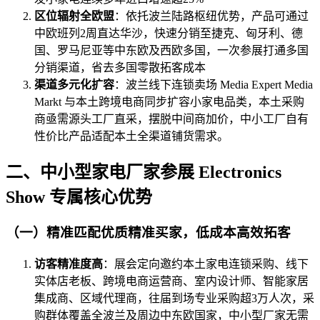
区位辐射全欧盟
：依托波兰陆路枢纽优势，产品可通过
中欧班列2周直达华沙，快速分销至捷克、匈牙利、德
国、罗马尼亚等中东欧及西欧多国，一次参展打通多国
分销渠道，省去多国零散拓客成本
渠道多元化扩容
：波兰线下连锁卖场 Media Expert Media
Markt 与本土跨境电商同步扩容小家电品类，本土采购
商亟需源头工厂直采，摆脱中间商加价，中小工厂自有
性价比产品适配本土全渠道铺货需求。
二、中小型家电厂家参展 Electronics
Show 专属核心优势
（一）精准匹配优质精准买家，低成本高效拓客
访客精准度高
：展会定向邀约本土家电连锁采购、线下
实体店老板、跨境电商运营商、室内设计师、智能家居
集成商、区域代理商，往届到场专业采购超3万人次，采
购群体覆盖全波兰及周边中东欧国家，中小型厂家无需