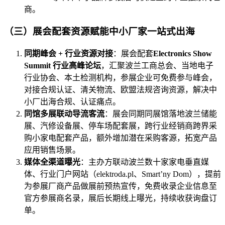
商。
（三）展会配套资源赋能中小厂家一站式出海
同期峰会 + 行业资源对接
：展会配套
Electronics Show
Summit 行业高峰论坛
，汇聚波兰工商总会、当地电子
行业协会、本土检测机构，参展企业可免费参与峰会，
对接合规认证、清关物流、欧盟法规咨询资源，解决中
小厂出海合规、认证痛点。
同馆多展联动导流客流
：展会同期同展馆落地波兰储能
展、汽修设备展、停车场配套展，跨行业经销商跨界采
购小家电配套产品，额外增加潜在采购客源，拓宽产品
应用销售场景。
媒体全渠道曝光
：主办方联动波兰数十家家电垂直媒
体、行业门户网站（elektroda.pl、Smart’ny Dom），提前
为参展厂商产品做展前预热宣传，免费收录企业信息至
官方参展商名录，展后长期线上曝光，持续收获询盘订
单。