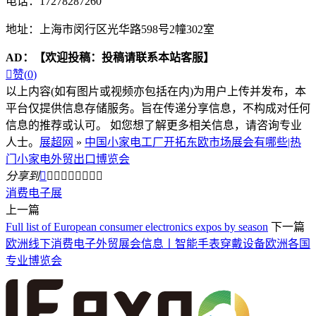
电话：17278287260
地址：上海市闵行区光华路598号2幢302室
AD：
【欢迎投稿：投稿请联系本站客服】

赞(
0
)
以上内容(如有图片或视频亦包括在内)为用户上传并发布，本
平台仅提供信息存储服务。旨在传递分享信息，不构成对任何
信息的推荐或认可。 如您想了解更多相关信息，请咨询专业
人士。
展超网
»
中国小家电工厂开拓东欧市场展会有哪些|热
门小家电外贸出口博览会
分享到









消费电子展
上一篇
Full list of European consumer electronics expos by season
下一篇
欧洲线下消费电子外贸展会信息丨智能手表穿戴设备欧洲各国
专业博览会