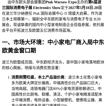
由中东欧头部会展集团
Ptak Warsaw Expo
主办的
第6届波
兰国际消费电子展 Electronics Show
定于
2027年5月18日-20日
在波兰华沙纳德任 Ptak 国际会展中心 D 馆盛大启幕，作为波
兰本土规模第一、辐射全中东欧的家电与消费电子专业 B2B
展会，现诚挚邀约国内中小型家电制造企业莅临参展，依托展
会平台开拓波兰及欧盟五亿消费市场蓝海。
一、市场大环境：中小家电厂商入局中东
欧黄金窗口期
波兰为欧盟成员国、中东欧经济龙头，是中国小家电落地欧洲
的核心跳板，地缘与消费优势显著：
消费刚需旺盛，本土产品溢价高
：波兰本土在售小家电
多为欧美大牌定价偏高，中端高性价比产品缺口巨大，
当地商超、连锁电器门店80%小家电货源依赖进口，中
国高性价比厨电、取暖、清洁、个护小家电精准适配本
土中端消费，电热设备、小型破壁机、便携吸尘器、美
发小家电连续多年进口增速超25%