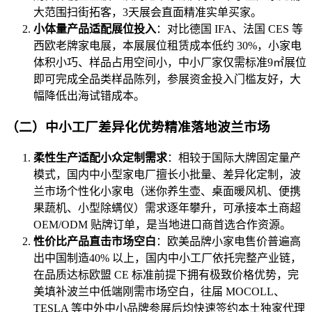
大范围扫街拓客，3天展会直面精准实单买家。
小体量产品适配展位投入
：对比德国 IFA、法国 CES 等
西欧老牌家电展，本展展位租赁成本低约 30%，小家电
体积小巧、样品占用空间小，中小厂家仅需标准9㎡展位
即可完成全品类样品陈列，参展资金投入门槛友好，大
幅降低出海试错成本。
（二）中小工厂差异化优势精准落地波兰市场
柔性生产适配小众定制需求
：相较于国际大牌固定量产
模式，国内中小型家电厂擅长小批量、差异化定制，波
兰市场个性化小家电（迷你养生壶、桌面暖风机、便携
果蔬机、小型除螨仪）需求逐年攀升，可承接本土商超
OEM/ODM 贴牌订单，是当地进口商首选合作资源。
性价比产品直击市场空白
：欧美品牌小家电售价普遍高
出中国制造40% 以上，国内中小工厂依托完整产业链，
在品质达标欧盟 CE 标准前提下拥有极致价格优势，完
美填补波兰中低端刚需市场空白，往届 MOCOLL、
TESLA 等中外中小品牌参展后均快速签约本土独家代理