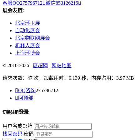
客服QQ275796712

微信853126215

展会友链：
北京环卫展
自动化展会
北京物联网展会
机器人展会
上海环博会
© 2010-2026
展超网
网站地图
请求次数：47 次，加载用时：0.139 秒，内存占用：3.97 MB

QQ咨询
275796712

回顶部
登录
切换注册
用户名或邮箱
找回密码
密码