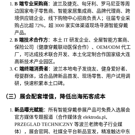
B 端专业采购商
：波兰及捷克、匈牙利、罗马尼亚等周
边国家电子零售商、智能家居集成商、品牌代理商、跨
境供应链企业、线下购物中心招商负责人；往届专业采
购占比超 72%，超 3000 家实体渠道现场寻源智能穿戴
产品。
B 端技术合作方
：本土 IT 研发企业、全屋智能方案商、
保险公司（健康穿戴联动医保合作）、OEM/ODM 代工
厂，可达成技术联合开发、本土化定制合作国家级大连
高新技术产业园区。
C 端终端消费者
：波兰本地电子发烧友、健身爱好者、
母婴群体，适合品牌新品首发、现场零售、用户试用调
研，快速积累本土口碑。
（三）展会配套增值，降低出海拓客成本
新品曝光赋能
：所有智能穿戴参展产品可免费入选展会
官方媒体专题报道（合作媒体含 elektroda.pl、
PRZEGLAD TECHNICZNY 等波兰老牌电子行业媒
体），展会官网、社媒全平台新品宣发，精准触达中东