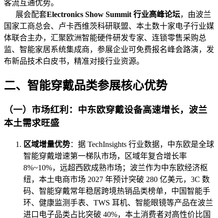
客流互通优势。
展会配套
Electronics Show Summit 行业高峰论坛
，由波兰
国家工商总会、卢卡西维茨科研联盟、本土数十家电子行业媒
体联合主办，汇聚欧洲智能硬件研发专家、连锁零售采购总
监、智能家居系统集成商，参展企业可免费报名峰会路演，发
布新品技术白皮书，精准对接行业资源。
二、智能穿戴品类参展核心优势
（一）市场红利：中东欧穿戴设备高速增长，波兰
本土需求旺盛
区域增量优势
：据 TechInsights 行业数据，中东欧是全球
智能穿戴增速第一梯队市场，区域年复合增长率
8%~10%，远超西欧成熟市场；波兰作为中东欧经济枢
纽，本土电商市场 2027 年预计突破 280 亿美元，3C 数
码、智能穿戴常年稳居跨境热销品类榜单，中国智能手
环、健康监测手表、TWS 耳机、智能眼镜等产品在波兰
进口电子品类占比突破 40%，本土消费者对高性价比国