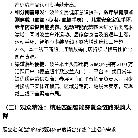
产穿戴产品认可度持续走高。
细分刚需爆发
：波兰全民健康意识提升，
医疗级健康监
测穿戴（血氧 / 心电 / 血糖手表）、儿童安全定位手环、
老年防跌倒智能腕表、运动智能配饰
四大细分品类需求
激增；同时波兰户外运动、居家健身普及度逐年上涨，
运动手环、智能心率装备线下零售增速连续三年超
22%，本土线下商超、连锁数码门店持续寻找高性价比
国产货源。
渠道落地便捷
：波兰本土头部电商 Allegro 拥有 2100 万
活跃用户（覆盖超半数波兰人口），平台 3C 类目常年
缺优质穿戴供货商；参展可直面平台招商负责人，同步
对接线下实体连锁店、区域分销商、跨境大卖家，实现
线上线下全渠道布局。
（二）观众精准：精准匹配智能穿戴全链路采购人
群
展会定向邀约的参观群体高度契合穿戴产业招商需求：