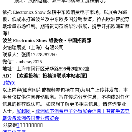
预定、展品运输、波兰本地落地全流程指导。
依托 Electronics Show 深耕中东欧消费电子市场，以展会为跳
板，低成本打通波兰及中东欧多国分销渠道，抢占欧洲智能穿
戴增量市场红利。期待贵司莅临华沙参展，携手开拓欧洲新蓝
海！
波兰 Electronics Show 组委会・中国招商部
安铂瑞展览（上海）有限公司
联系人：张卿17278287260
微信：amberay2025
地址：上海市闵行区光华路598号2幢302室
AD：
【欢迎投稿：投稿请联系本站客服】

赞(
0
)
以上内容(如有图片或视频亦包括在内)为用户上传并发布，本
平台仅提供信息存储服务。旨在传递分享信息，不构成对任何
信息的推荐或认可。 如您想了解更多相关信息，请咨询专业
人士。
展超网
»
欧洲线下消费电子外贸展会信息丨智能手表穿
戴设备欧洲各国专业博览会
分享到








