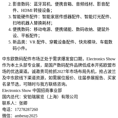
影音数码：蓝牙耳机、便携音箱、音频线材、影音配
件、HDMI 转接设备；
智能硬件配件：智能家居传感器配件、智能灯光配件、
扫地机器人替换耗材；
便携数码：移动电源、便携储能、数码收纳、键鼠外
设、平板配件；
新品类：VR 配件、穿戴设备配件、快充模块、车载数
码小件。
中东欧数码配件市场正处于需求爆发窗口期，Electronics Show
作为本土头部专业展，是国产数码配件品牌低成本开拓欧盟市
场的优选渠道。诚邀贵司抢抓2027年市场布局先机，抢占波兰
及中东欧线下渠道资源，如需展位报价、往届参展报告、买家
名录节选，可随时与我方联络咨询。
Electronics Show 中国招商事业部
国内总代：安铂瑞展览（上海）有限公司
联系人：张卿
电话：17278287260
微信：amberay2025