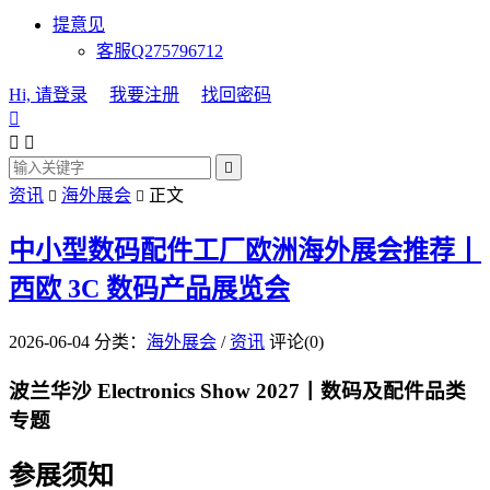
提意见
客服Q275796712
Hi, 请登录
我要注册
找回密码




资讯
海外展会
正文


中小型数码配件工厂欧洲海外展会推荐丨
西欧 3C 数码产品展览会
2026-06-04
分类：
海外展会
/
资讯
评论(0)
波兰华沙 Electronics Show 2027丨数码及配件品类
专题
参展须知