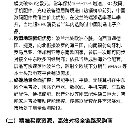
模突破580亿欧元，常年保持10%~15% 增速，3C 数码、
手机配件、充电设备稳居跨境进口热销榜单前列，中国
数码配件凭借性价比优势，在波兰终端渗透率逐年攀
升，当地超30% 消费者半年内选购过中国制造电子产
品。
欧盟地理枢纽优势
：波兰地处欧洲心脏，向西直通德
国、捷克，向北衔接波罗的海三国，向南辐射匈牙利、
罗马尼亚、保加利亚等东南欧国家，参展一次即可同步
对接全中东欧多国经销商；依托当地成熟海外仓配套，
展品可快速落地波兰仓，辐射全欧线下分销与 eMAG 等
本土头部电商平台铺货需求。
终端场景全面扩容
：智能手机、平板、无线耳机在中东
欧全民普及，快充充电器、数据线、手机壳膜、车载数
码配件、便携储能、影音外设等刚需配件缺口巨大；智
能家居普及带动智能遥控、传感器配套配件需求暴涨，
市场处于增量蓝海阶段。
（二）精准买家资源，高效对接全链路采购商