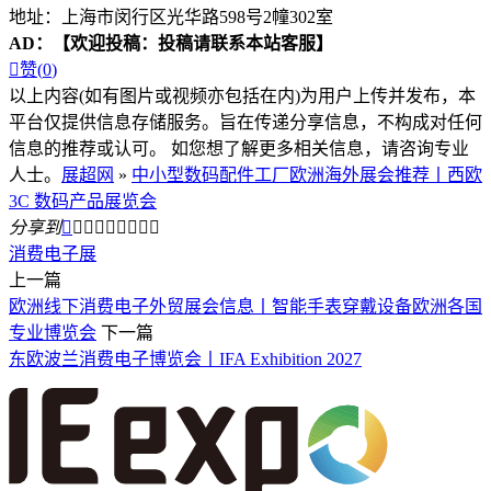
地址：上海市闵行区光华路598号2幢302室
AD：
【欢迎投稿：投稿请联系本站客服】

赞(
0
)
以上内容(如有图片或视频亦包括在内)为用户上传并发布，本
平台仅提供信息存储服务。旨在传递分享信息，不构成对任何
信息的推荐或认可。 如您想了解更多相关信息，请咨询专业
人士。
展超网
»
中小型数码配件工厂欧洲海外展会推荐丨西欧
3C 数码产品展览会
分享到









消费电子展
上一篇
欧洲线下消费电子外贸展会信息丨智能手表穿戴设备欧洲各国
专业博览会
下一篇
东欧波兰消费电子博览会丨IFA Exhibition 2027