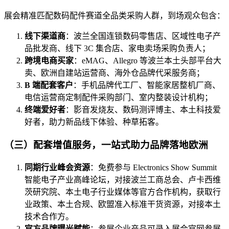
展会精准匹配数码配件赛道全品类采购人群，到场观众包含：
线下渠道商
：波兰全国连锁数码零售店、区域性电子产
品批发商、线下 3C 集合店、家电卖场采购负责人；
跨境电商买家
：eMAG、Allegro 等波兰本土头部平台大
卖、欧洲自建站运营商、海外仓品牌代采服务商；
B 端配套客户
：手机品牌代工厂、智能家居整机厂商、
电信运营商定制配件采购部门、室内整装设计机构；
终端爱好者
：影音发烧友、数码测评博主、本土科技爱
好者，助力新品线下体验、种草拓客。
（三）配套增值服务，一站式助力品牌落地欧洲
同期行业峰会资源
：免费参与 Electronics Show Summit
智能电子产业高峰论坛，对接波兰工商总会、卢卡西维
茨研究院、本土电子行业媒体等官方合作机构，获取行
业政策、本土合规、欧盟准入标准干货资源，对接本土
技术合作方。
官方品牌曝光赋能
：参展企业产品可录入展会官网参展