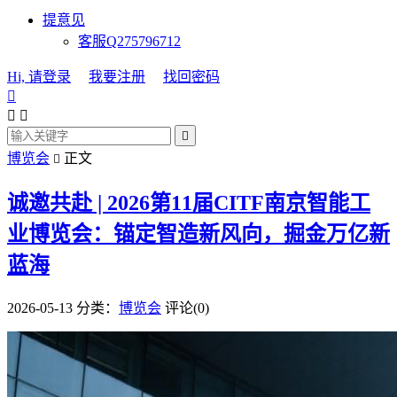
提意见
客服Q275796712
Hi, 请登录
我要注册
找回密码




博览会
正文

诚邀共赴 | 2026第11届CITF南京智能工
业博览会：锚定智造新风向，掘金万亿新
蓝海
2026-05-13
分类：
博览会
评论(0)