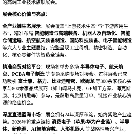
的高端工业技术旗舰展会。
展会核心价值与亮点：
全产业链生态展示
：展会覆盖“上游技术生态”与“下游应用生
态”，精准布局
智能制造与高端装备、机器人及自动化、智能
仓储运输、航空航天装备制造、国防科技装备、电子智能制造
等六大专业主题展馆，完整呈现工业母机、精密制造、自动
化、核心零部件等智造全链条。
精准商贸对接平台
：现场将举办多场
半导体电子、航天航
空、PCBA电子制造
​ 等专题采购专场对接会。过往展会已成
功吸引
富士康、格力、比亚迪精密、欧姆龙
​ 等300余家核心买
家与800余家品牌展商（如山崎马扎克、GF加工方案、海克斯
康、北京精雕等）参与，是获取高质量订单、链接产业核心资
源的绝佳机会。
深度直通蓝海市场
：展会拥有24年深厚积淀，始终紧贴产业趋
势。2026年将重点链接
消费电子（苹果/华为产业链）、半导
体、新能源、AI智能穿戴、人形机器人
​ 等战略性新兴产业，