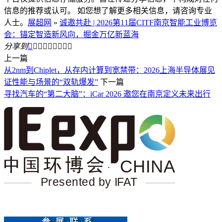
信息的推荐或认可。 如您想了解更多相关信息，请咨询专业
人士。
展超网
»
诚邀共赴 | 2026第11届CITF南京智能工业博览
会：锚定智造新风向，掘金万亿新蓝海
分享到









上一篇
从2nm到Chiplet，从存内计算到宽禁带：2026上海半导体展见
证性能与场景的“双轨爆发”
下一篇
寻找汽车的“第二大脑”：iCar 2026 邀您在南京定义未来出行