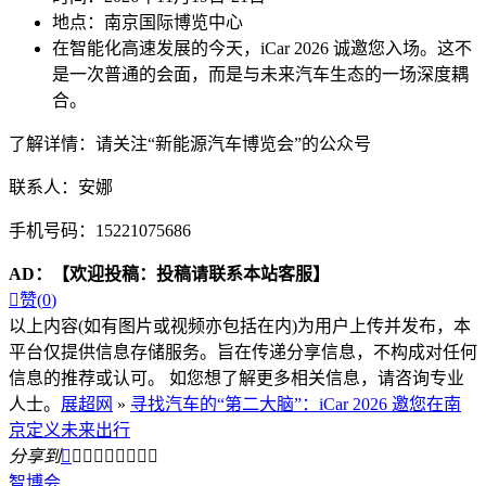
地点：南京国际博览中心
在智能化高速发展的今天，iCar 2026 诚邀您入场。这不
是一次普通的会面，而是与未来汽车生态的一场深度耦
合。
了解详情：请关注“新能源汽车博览会”的公众号
联系人：安娜
手机号码：15221075686
AD：
【欢迎投稿：投稿请联系本站客服】

赞(
0
)
以上内容(如有图片或视频亦包括在内)为用户上传并发布，本
平台仅提供信息存储服务。旨在传递分享信息，不构成对任何
信息的推荐或认可。 如您想了解更多相关信息，请咨询专业
人士。
展超网
»
寻找汽车的“第二大脑”：iCar 2026 邀您在南
京定义未来出行
分享到









智博会