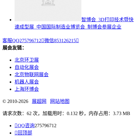
智博会_3D打印技术暨快
速成型展_中国国际制造业博览会_制博会参展企业
客服QQ275796712

微信853126215

展会友链：
北京环卫展
自动化展会
北京物联网展会
机器人展会
上海环博会
© 2010-2026
展超网
网站地图
请求次数：62 次，加载用时：0.132 秒，内存占用：3.73 MB

QQ咨询
275796712

回顶部