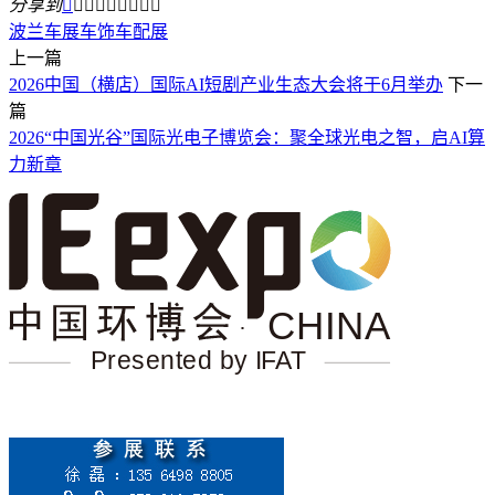
分享到









波兰车展
车饰车配展
上一篇
2026中国（横店）国际AI短剧产业生态大会将于6月举办
下一
篇
2026“中国光谷”国际光电子博览会：聚全球光电之智，启AI算
力新章