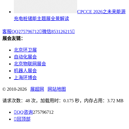
CPCCE 2026之未来能源
充电桩储能主题展全景解读
客服QQ275796712

微信853126215

展会友链：
北京环卫展
自动化展会
北京物联网展会
机器人展会
上海环博会
© 2010-2026
展超网
网站地图
请求次数：48 次，加载用时：0.175 秒，内存占用：3.72 MB

QQ咨询
275796712

回顶部