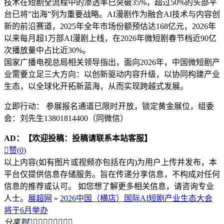
技术在短剧全流程中的渗透率已突破35%，超过50%的头部平
台已将”出海”列为重要战略。AI漫剧作为融合AI技术与内容创
新的前沿赛道，2025年全年市场份额预估达168亿元，2026年
以来每月超1万部AI漫剧上线，在2026年微短剧春节档近90亿
次播放量中占比近30%。
国家广播电视总局相关领导指出，面向2026年，中国微短剧产
业需要立足三大方向：以创新驱动内容升级，以协同构建产业
生态，以全球化开拓新蓝海，从而实现跨越式发展。
立即行动： 参展报名通道已限时开放，锁定黄金展位，组委
会：刘先生13801814400（同微信）
AD：
【欢迎投稿：投稿请联系本站客服】

赞(
0
)
以上内容(如有图片或视频亦包括在内)为用户上传并发布，本
平台仅提供信息存储服务。旨在传递分享信息，不构成对任何
信息的推荐或认可。 如您想了解更多相关信息，请咨询专业
人士。
展超网
»
2026中国（横店）国际AI短剧产业生态大会
将于6月举办
分享到








