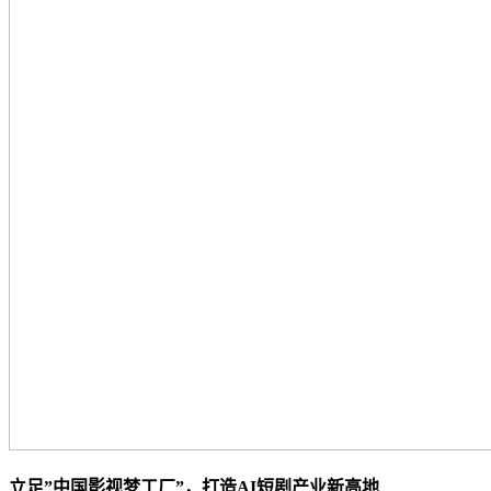
立足”中国影视梦工厂”，打造AI短剧产业新高地