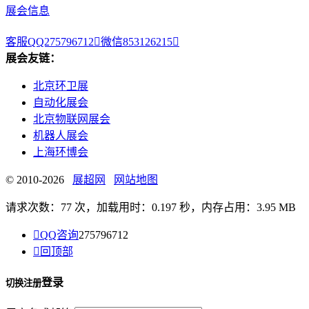
展会信息
客服QQ275796712

微信853126215

展会友链：
北京环卫展
自动化展会
北京物联网展会
机器人展会
上海环博会
© 2010-2026
展超网
网站地图
请求次数：77 次，加载用时：0.197 秒，内存占用：3.95 MB

QQ咨询
275796712

回顶部
登录
切换注册