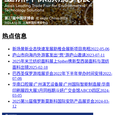
热点信息
新场景新业态快速发展助推会展新项目亮相
2022-05-06
庐山市向海内外游客发出"悠"游庐山邀请
2023-07-11
2025年米兰纺织面料展上Spiber携新型西装面料与混纺
面料出镜
2025-02-18
巴西圣保罗游戏展览会2022年下半年举办时间安排
2022-
07-06
华南口腔展\广州演艺设备展\广州国际智能制造展\华南
印刷展四大展3月同档期斗妍广交会馆ABCD四区
2024-
03-05
2025第31届俄罗斯莫斯科国际安防产品展览会
2024-03-
12