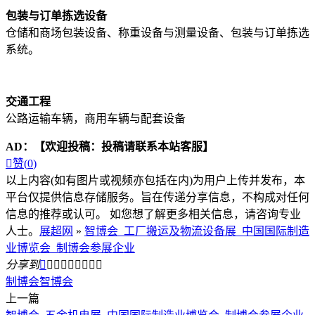
包装与订单拣选设备
仓储和商场包装设备、称重设备与测量设备、包装与订单拣选
系统。
交通工程
公路运输车辆，商用车辆与配套设备
AD：
【欢迎投稿：投稿请联系本站客服】

赞(
0
)
以上内容(如有图片或视频亦包括在内)为用户上传并发布，本
平台仅提供信息存储服务。旨在传递分享信息，不构成对任何
信息的推荐或认可。 如您想了解更多相关信息，请咨询专业
人士。
展超网
»
智博会_工厂搬运及物流设备展_中国国际制造
业博览会_制博会参展企业
分享到









制博会
智博会
上一篇