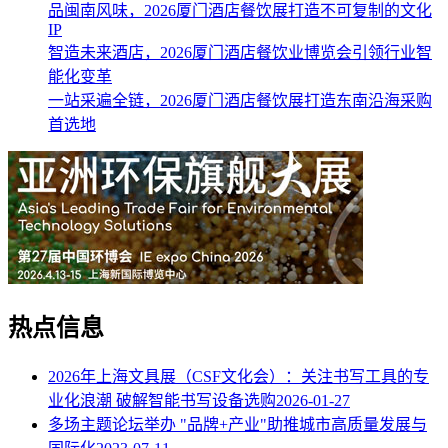
品闽南风味，2026厦门酒店餐饮展打造不可复制的文化
IP
智造未来酒店，2026厦门酒店餐饮业博览会引领行业智
能化变革
一站采遍全链，2026厦门酒店餐饮展打造东南沿海采购
首选地
热点信息
2026年上海文具展（CSF文化会）：关注书写工具的专
业化浪潮 破解智能书写设备选购
2026-01-27
多场主题论坛举办 "品牌+产业"助推城市高质量发展与