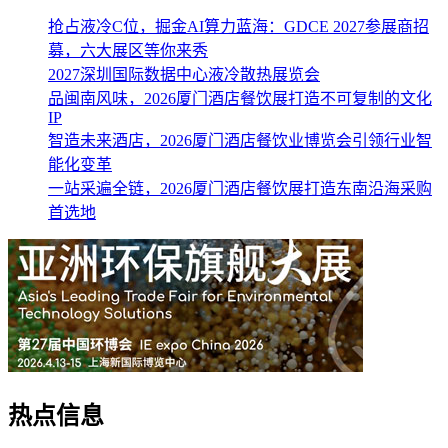
抢占液冷C位，掘金AI算力蓝海：GDCE 2027参展商招
募，六大展区等你来秀
2027深圳国际数据中心液冷散热展览会
品闽南风味，2026厦门酒店餐饮展打造不可复制的文化
IP
智造未来酒店，2026厦门酒店餐饮业博览会引领行业智
能化变革
一站采遍全链，2026厦门酒店餐饮展打造东南沿海采购
首选地
热点信息