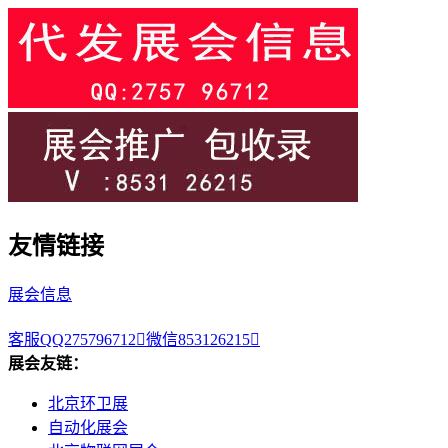
友情链接
展会信息
客服QQ275796712

微信853126215

展会友链：
北京环卫展
自动化展会