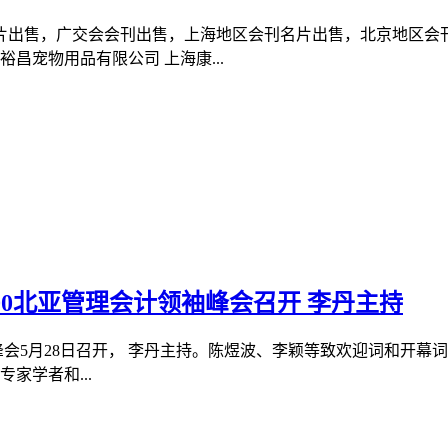
片出售，广交会会刊出售，上海地区会刊名片出售，北京地区会刊
县裕昌宠物用品有限公司 上海康...
100北亚管理会计领袖峰会召开 李丹主持
袖峰会5月28日召开， 李丹主持。陈煜波、李颖等致欢迎词和开幕词
家学者和...