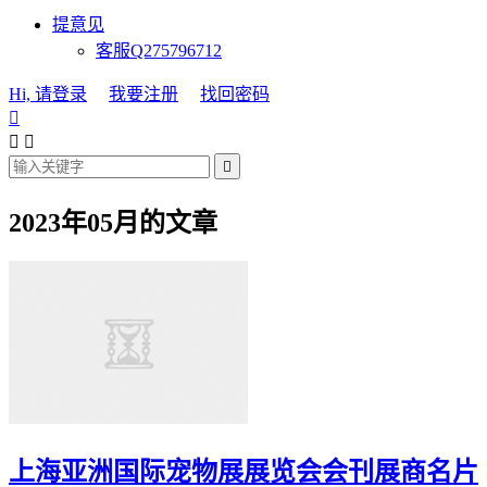
提意见
客服Q275796712
Hi, 请登录
我要注册
找回密码




2023年05月的文章
上海亚洲国际宠物展展览会会刊展商名片