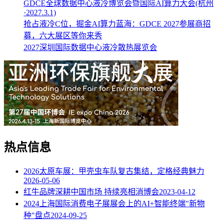
GDCE全球数据中心液冷博览会暨国际AI算力大会(杭州
·2027.3.1)
抢占液冷C位，掘金AI算力蓝海：GDCE 2027参展商招
募，六大展区等你来秀
2027深圳国际数据中心液冷散热展览会
热点信息
2026太原车展：甲壳虫车队复古集结，定格经典魅力
2026-05-06
红牛品牌深耕中国市场 持续亮相消博会
2023-04-12
2024上海国际消费电子展展会上的AI+智能终端"新物
种"盘点
2024-09-25