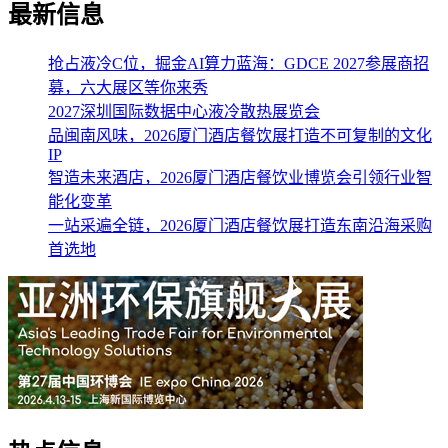
最新信息
抢占液冷C位，掘金AI算力蓝海：GDCE 2027参展商招
募，六大展区等你来秀
2027深圳国际数据中心液冷散热展览会
品闽南风味，2026厦门酒店餐饮展打造不可复制的文化
IP
智造未来酒店，2026厦门酒店餐饮业博览会引领行业智
能化变革
一站采遍全链，2026厦门酒店餐饮展打造东南沿海采购
首选地