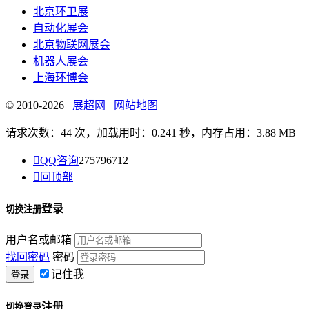
北京环卫展
自动化展会
北京物联网展会
机器人展会
上海环博会
© 2010-2026
展超网
网站地图
请求次数：44 次，加载用时：0.241 秒，内存占用：3.88 MB

QQ咨询
275796712

回顶部
登录
切换注册
用户名或邮箱
找回密码
密码
记住我
注册
切换登录