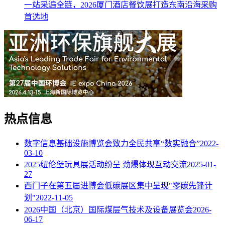
一站采遍全链，2026厦门酒店餐饮展打造东南沿海采购
首选地
热点信息
数字信息基础设施博览会致力全民共享“数实融合”
2022-
03-10
2025纽伦堡玩具展活动纷呈 劲爆体现互动交流
2025-01-
27
西门子在第五届进博会低碳展区集中呈现"零碳先锋计
划"
2022-11-05
2026中国（北京）国际煤层气技术及设备展览会
2026-
06-17