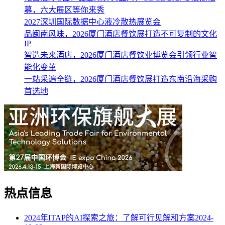
募，六大展区等你来秀
2027深圳国际数据中心液冷散热展览会
品闽南风味，2026厦门酒店餐饮展打造不可复制的文化
IP
智造未来酒店，2026厦门酒店餐饮业博览会引领行业智
能化变革
一站采遍全链，2026厦门酒店餐饮展打造东南沿海采购
首选地
热点信息
2024年ITAP的AI探索之旅：了解可行见解和方案
2024-