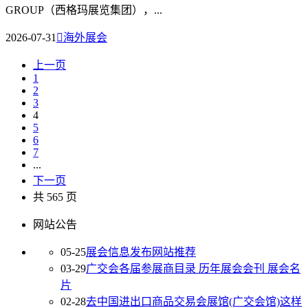
GROUP（西格玛展览集团），...
2026-07-31

海外展会
上一页
1
2
3
4
5
6
7
...
下一页
共 565 页
网站公告
05-25
展会信息发布网站推荐
03-29
广交会各届参展商目录 历年展会会刊 展会名
片
02-28
去中国进出口商品交易会展馆(广交会馆)这样