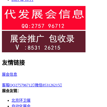
友情链接
展会信息
客服QQ275796712

微信853126215

展会友链：
北京环卫展
自动化展会