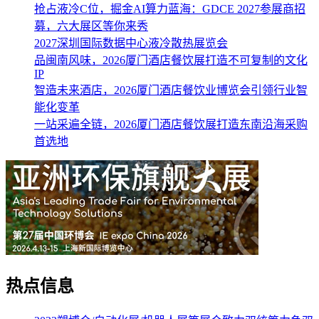
抢占液冷C位，掘金AI算力蓝海：GDCE 2027参展商招
募，六大展区等你来秀
2027深圳国际数据中心液冷散热展览会
品闽南风味，2026厦门酒店餐饮展打造不可复制的文化
IP
智造未来酒店，2026厦门酒店餐饮业博览会引领行业智
能化变革
一站采遍全链，2026厦门酒店餐饮展打造东南沿海采购
首选地
热点信息