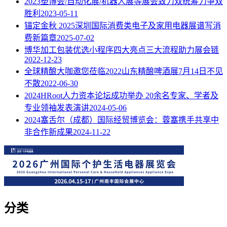
2023塑博会/自动化展/机器人展等展会致力双统筹力争双
胜利
2023-05-11
锚定金秋 2025深圳国际消费类电子及家用电器展谱写消
费新篇章
2025-07-02
博华加工包装优选小程序四大亮点三大流程助力展会链
2022-12-23
全球精酿大咖邀您莅临2022山东精酿啤酒展7月14日不见
不散
2022-06-30
2024HRoot人力资本论坛成功举办 20余名专家、学者及
专业领袖发表演讲
2024-05-06
2024塞舌尔（成都）国际经贸博览会：蓉塞携手共享中
非合作新成果
2024-11-22
分类