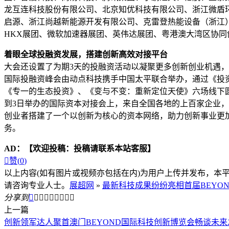
龙互连科技股份有限公司、北京知优科技有限公司、浙江微盾
启源、浙江尚越新能源开发有限公司、克雷登热能设备（浙江
HKX展团、微软加速器展团、英伟达展团、粤港澳大湾区协
着眼全球投融资发展，搭建创新高效对接平台
大会还设置了为期3天的投融资活动以凝聚更多创新创业机遇
国际投融资峰会由动点科技携手中国太平联合举办，通过《投
《专一的生态投资》、《变与不变：重新定位天使》六场线下
到3日举办的国际资本对接会上，来自全国各地的上百家企业，
创业者搭建了一个以创新为核心的资本网络，助力创新事业更
务。
AD：
【欢迎投稿：投稿请联系本站客服】

赞(
0
)
以上内容(如有图片或视频亦包括在内)为用户上传并发布，本
请咨询专业人士。
展超网
»
最新科技成果纷纷亮相首届BEYO
分享到









上一篇
创新领军达人聚首澳门BEYOND国际科技创新博览会畅谈未来