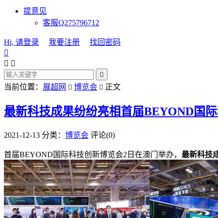
提意见
客服Q275796712
Hi, 请登录
我要注册
找回密码




当前位置：
展超网
博览会
正文


最新科技成果纷纷亮相首届BEYOND国
2021-12-13
分类：
博览会
评论(0)
首届BEYOND国际科技创新博览会2日在澳门举办，
最新科技