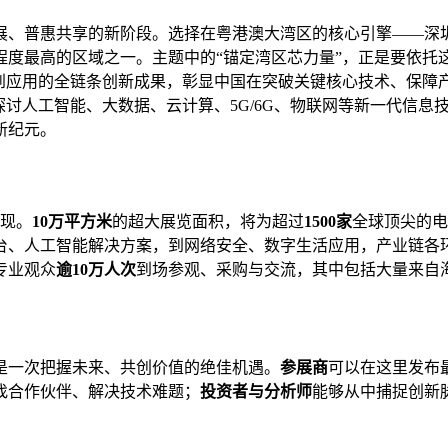
展、普惠共享的新阶段。选择在粤港澳大湾区的核心引擎——深
程度最高的区域之一。主题中的“锚定湾区芯力量”，正是要依托
测到应用的全链条创新成果，彰显中国在突破关键核心技术、保障
探讨人工智能、大数据、云计算、5G/6G、物联网等新一代信息
新纪元。
呈现。
10万平方米
的超大展览面积，将为超过
1500家
全球顶尖的电
台、人工智能解决方案，到网络安全、数字生活应用，产业链各
专业观众
逾10万人次
到场参观、采购与交流，其中包括大量来自
是一次把握未来、共创价值的绝佳机遇。
参展商
可以在这里发布
找合作伙伴、解决技术难题；
投资者与分析师
能够从中捕捉创新