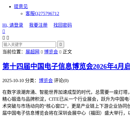
提意见
客服Q275796712
Hi, 请登录
我要注册
找回密码




当前位置：
展超网
博览会
正文


第十四届中国电子信息博览会2026年4月
2025-10-10
分类：
博览会
评论(0)
在数字浪潮奔涌、智能世界加速成型的时代，总需要一座灯塔
精心锻造与品牌积淀，CITE已从一个行业展会，跃升为中国
术突破与市场动向的“核心窗口”，更是产业链上下游企业协同创
届中国电子信息博览会将在深圳会展中心（福田）盛大举行，以