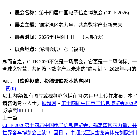
展会名称
：第十四届中国电子信息博览会 (CITE 2026)
展会主题
：锚定湾区芯力量，共启数字产业新未来
展会时间
：2026年4月9日-11日（为期3天）
展会地点
：深圳会展中心（福田）
总而言之，CITE 2026不仅是一场展会，它更是一个风向
全球之智慧，共同按下数字产业未来的“启动键”。2026年
AD：
【欢迎投稿：投稿请联系本站客服】

赞(
0
)
以上内容(如有图片或视频亦包括在内)为用户上传并发布，本
请咨询专业人士。
展超网
»
第十四届中国电子信息博览会2026
分享到









上一篇
CITE 2026第十四届中国电子信息博览会：锚定湾区芯力量
世界客车博览会上演“中国日”，宇通比亚迪金龙集体亮剑欧洲