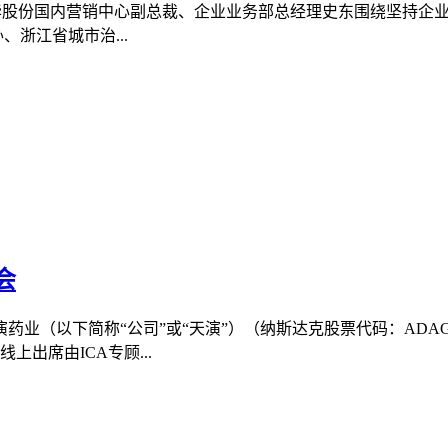
会上大华股份国内营销中心副总裁、企业业务部总经理史东围绕坚持企
、浙江省城市治...
会
演药业（以下简称“公司”或“天演”）（纳斯达克股票代码：AD
上出席由ICA专顾...