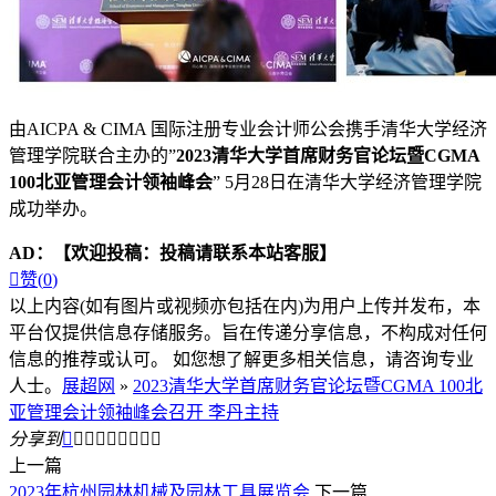
由AICPA & CIMA 国际注册专业会计师公会携手清华大学经济
管理学院联合主办的”
2023清华大学首席财务官论坛暨CGMA
100北亚管理会计领袖峰会
” 5月28日在清华大学经济管理学院
成功举办。
AD：
【欢迎投稿：投稿请联系本站客服】

赞(
0
)
以上内容(如有图片或视频亦包括在内)为用户上传并发布，本
平台仅提供信息存储服务。旨在传递分享信息，不构成对任何
信息的推荐或认可。 如您想了解更多相关信息，请咨询专业
人士。
展超网
»
2023清华大学首席财务官论坛暨CGMA 100北
亚管理会计领袖峰会召开 李丹主持
分享到









上一篇
2023年杭州园林机械及园林工具展览会
下一篇