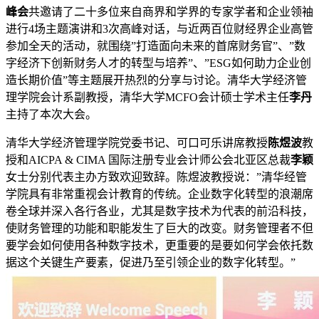
峰会
共邀请了二十多位来自商界和学界的专家学者和企业领袖
进行4场主题演讲和3次高峰对话，与近两百位财经界企业高管
参加全天的活动，就围绕”打造面向未来的首席财务官”、”数
字经济下创新财务人才的转型与培养”、”ESG如何助力企业创
造长期价值”等主题展开热烈的分享与讨论。清华大学经济管
理学院会计系副教授，清华大学MCFO会计硕士学术主任
李丹
主持了本次大会。
清华大学经济管理学院党委书记、可口可乐讲席教授
陈煜波
教
授和AICPA & CIMA 国际注册专业会计师公会北亚区总裁
李颖
女士分别代表主办方致欢迎致辞。陈煜波教授说：”清华经管
学院具有非常重视会计教育的传统。企业数字化转型的浪潮席
卷全球并深入各行各业，尤其是数字技术为代表的前沿科技，
使财务管理的功能和职能发生了巨大的改变。财务管理者不但
要学会如何使用各种数字技术，更重要的是要如何学会依托数
据这个关键生产要素，促进乃至引领企业的数字化转型。”