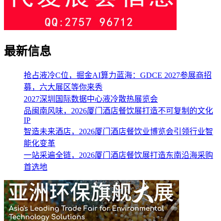
最新信息
抢占液冷C位，掘金AI算力蓝海：GDCE 2027参展商招
募，六大展区等你来秀
2027深圳国际数据中心液冷散热展览会
品闽南风味，2026厦门酒店餐饮展打造不可复制的文化
IP
智造未来酒店，2026厦门酒店餐饮业博览会引领行业智
能化变革
一站采遍全链，2026厦门酒店餐饮展打造东南沿海采购
首选地