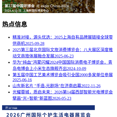
热点信息
精准对接，源头优选：2025上海自有品牌展链接全球零
供商机
2025-09-28
2025第三届北京国际文旅消费博览会：八大展区深度推
动文商旅体展融合发展
2025-06-23
华为"纯血"鸿蒙闪耀2024中国国际消费电子博览会，青
岛电博会上小米生态旗舰齐出
2024-10-09
第五届中国工艺美术博览会吸引全国2000多家单位参展
2025-06-16
山东新名片 "手造-元剧场"在济南启幕
2022-11-26
光耀蓉城，质启未来：2026第14届西部智能光电博览会
擘画“光+智能”新蓝图
2026-05-23