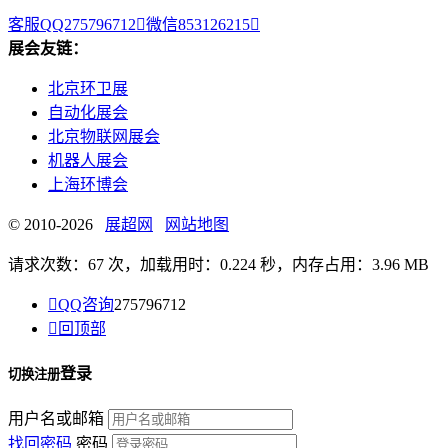
客服QQ275796712

微信853126215

展会友链：
北京环卫展
自动化展会
北京物联网展会
机器人展会
上海环博会
© 2010-2026
展超网
网站地图
请求次数：67 次，加载用时：0.224 秒，内存占用：3.96 MB

QQ咨询
275796712

回顶部
登录
切换注册
用户名或邮箱
找回密码
密码