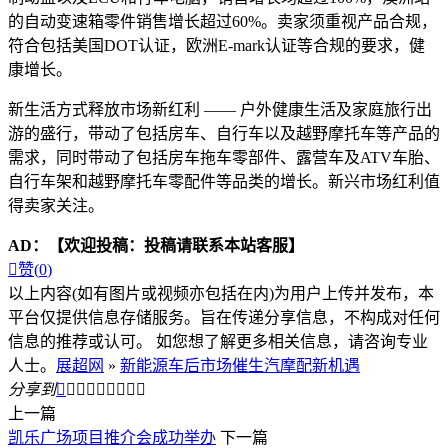
的自动变速箱零件销售增长超过60%。卖家须重视产品合规，
符合包括美国DOT认证，欧洲E-mark认证等合规的要求，健
康增长。
新生活方式释放市场新红利 —— 户外健康生活及家庭旅行出
游的盛行，带动了包括房车、自行车以及越野摩托车等产品的
需求，同时带动了包括房车拖车零部件、露营车及ATV车胎、
自行车架和越野摩托车零配件等品类的增长。新兴市场红利值
得卖家关注。
AD：
【欢迎投稿：投稿请联系本站客服】

赞(
0
)
以上内容(如有图片或视频亦包括在内)为用户上传并发布，本
平台仅提供信息存储服务。旨在传递分享信息，不构成对任何
信息的推荐或认可。 如您想了解更多相关信息，请咨询专业
人士。
展超网
»
新能源车后市场催生汽摩配新机遇
分享到









上一篇
凯乐广场项目推介会成功举办
下一篇