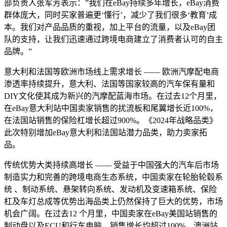
部负责人张军芳表示：”我们在eBay持续多年增长，eBay消费
群体庞大，同时买家普遍更‘懂行’，减少了我们很多‘教育’成
本。我们对产品品质的重视，加上平台的流量，以及eBay团
队的支持，让我们迅速通过跨境电商建立了消费者认可的自主
品牌。”
意大利和法国等欧洲市场线上需求增长 —— 欧洲汽摩配电商
渗透率持续提升，意大利、法国等国家较高的汽车保有量和
DIY文化使其成为新兴的汽摩配蓝海市场。在过去12个月里，
在eBay意大利站中国卖家销售的扰流板和尾翼增长近100%，
在法国站销售的保险杠增长超过900%。《2024年战略品类》
此次特别增加eBay意大利和法国站潜力品类，助力卖家拓
品。
传统优势大类持续高增长 —— 受益于中国强大的汽车后市场
制造实力和完善的跨境电商生态系统，中国卖家在轮胎轮毂系
统 、制动系统、悬架转向系统、发动机及变速箱系统、保险
杠及车灯总成等优势出海品类上仍然保持了巨大的优势，市场
机会广阔。在过去12 个月里，中国卖家在eBay美国站销售的
制动盘以及ECU和行车电脑，销售增长均超过100%，澳洲站