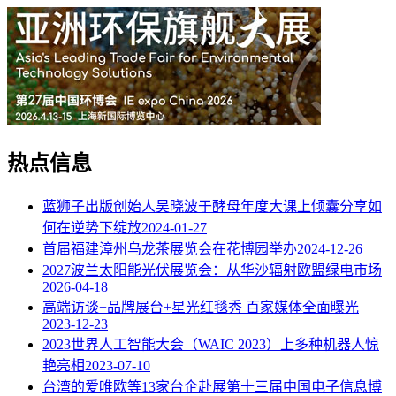
热点信息
蓝狮子出版创始人吴晓波于酵母年度大课上倾囊分享如
何在逆势下绽放
2024-01-27
首届福建漳州乌龙茶展览会在花博园举办
2024-12-26
2027波兰太阳能光伏展览会：从华沙辐射欧盟绿电市场
2026-04-18
高端访谈+品牌展台+星光红毯秀 百家媒体全面曝光
2023-12-23
2023世界人工智能大会（WAIC 2023）上多种机器人惊
艳亮相
2023-07-10
台湾的爱唯欧等13家台企赴展第十三届中国电子信息博