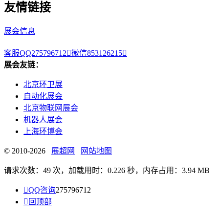
友情链接
展会信息
客服QQ275796712

微信853126215

展会友链：
北京环卫展
自动化展会
北京物联网展会
机器人展会
上海环博会
© 2010-2026
展超网
网站地图
请求次数：49 次，加载用时：0.226 秒，内存占用：3.94 MB

QQ咨询
275796712

回顶部