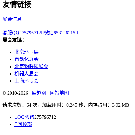
友情链接
展会信息
客服QQ275796712

微信853126215

展会友链：
北京环卫展
自动化展会
北京物联网展会
机器人展会
上海环博会
© 2010-2026
展超网
网站地图
请求次数：64 次，加载用时：0.245 秒，内存占用：3.92 MB

QQ咨询
275796712

回顶部