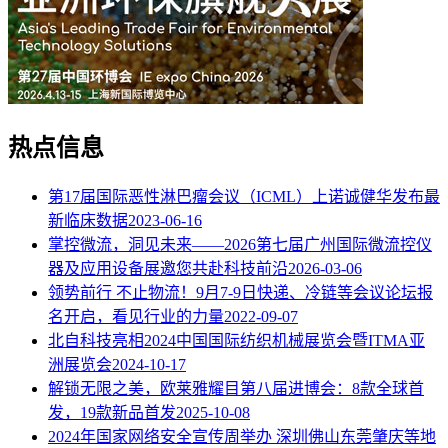
热点信息
第17届国际恶性淋巴瘤会议（ICML）上诺诚健华发布最
新临床数据
2023-06-16
掌控微流，洞见未来——2026第七届广州国际微流控仪
器及应用设备展邀您共赴科技前沿
2026-03-06
领势前行 不止物流！9月7-9日快递、冷链等会议论坛报
名开启，看见行业的力量
2022-09-07
北自科技亮相2024中国国际纺织机械展览会暨ITMA亚
洲展览会
2024-10-17
解锁无限之美，欧莱雅耀目第八届进博会：8款全球首
发，19款新品首发
2025-10-08
2024年国家网络安全宣传周举办 深圳佛山东莞肇庆等地