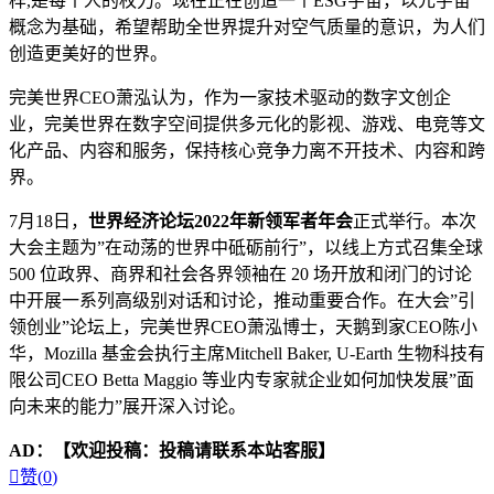
样,是每个人的权力。现在正在创造一个ESG宇宙，以元宇宙
概念为基础，希望帮助全世界提升对空气质量的意识，为人们
创造更美好的世界。
完美世界CEO萧泓认为，作为一家技术驱动的数字文创企
业，完美世界在数字空间提供多元化的影视、游戏、电竞等文
化产品、内容和服务，保持核心竞争力离不开技术、内容和跨
界。
7月18日，
世界经济论坛2022年新领军者年会
正式举行。本次
大会主题为”在动荡的世界中砥砺前行”，以线上方式召集全球
500 位政界、商界和社会各界领袖在 20 场开放和闭门的讨论
中开展一系列高级别对话和讨论，推动重要合作。在大会”引
领创业”论坛上，完美世界CEO萧泓博士，天鹅到家CEO陈小
华，Mozilla 基金会执行主席Mitchell Baker, U-Earth 生物科技有
限公司CEO Betta Maggio 等业内专家就企业如何加快发展”面
向未来的能力”展开深入讨论。
AD：
【欢迎投稿：投稿请联系本站客服】

赞(
0
)