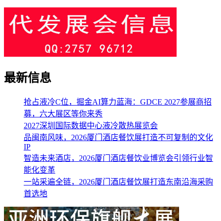
最新信息
抢占液冷C位，掘金AI算力蓝海：GDCE 2027参展商招
募，六大展区等你来秀
2027深圳国际数据中心液冷散热展览会
品闽南风味，2026厦门酒店餐饮展打造不可复制的文化
IP
智造未来酒店，2026厦门酒店餐饮业博览会引领行业智
能化变革
一站采遍全链，2026厦门酒店餐饮展打造东南沿海采购
首选地