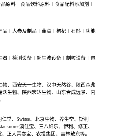
食品原料︱食品饮料原料︱食品配料添加剂︱
产品︱人参及制品︱燕窝︱枸杞︱石斛︱功能
生器︱检测设备︱超生波设备︱制粒设备︱包
生物、西安天一生物、汉中天然谷、陕西森弗
瑞沃生物、陕西宏达生物、山东合成远景、内
。
同仁堂、Swisse、北京生物、养生堂、斯利
knores澳佳宝、三八妇乐、伊利、修正、
九芝堂、正大青春宝、农投集团、吉林敖东等。