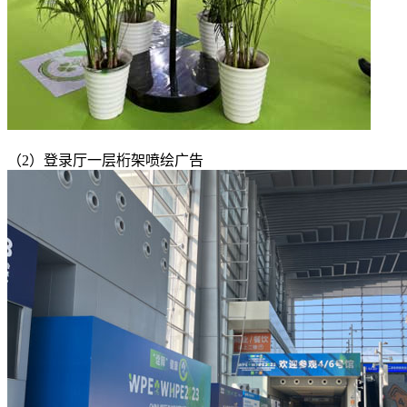
（2）登录厅一层桁架喷绘广告