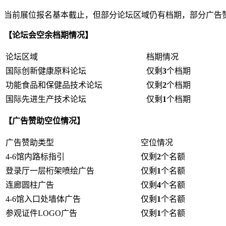
当前展位报名基本截止，但部分论坛区域仍有档期，部分广告
【论坛会空余档期情况】
论坛区域
档期情况
国际创新健康原料论坛
仅剩
3
个档期
功能食品和保健品技术论坛
仅剩
2
个档期
国际先进生产技术论坛
仅剩
1
个档期
【广告赞助空位情况】
广告赞助类型
空位情况
4-6馆内路标指引
仅剩
2
个名额
登录厅一层桁架喷绘广告
仅剩
1
个名额
连廊圆柱广告
仅剩
4
个名额
4-6馆入口处墙体广告
仅剩
1
个名额
参观证件LOGO广告
仅剩
1
个名额