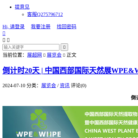
提意见
客服Q275796712
Hi, 请登录
我要注册
找回密码




当前位置：
展超网
展览会
正文


倒计时20天 | 中国西部国际天然展WPE&WH
2024-07-10
分类：
展览会
/
资讯
评论(0)
倒