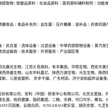
提取物 | 保健品原料︱化妆品原料︱医药原料辅料制剂︱功能
特膳食品︱食品补充剂︱益生菌︱压片糖果︱滋补品︱药食同源
备︱反应釜︱流体设备︱过滤设备︱中草药提取物设备︱蒸汽发
物流运输商︱技术服务︱外贸服务︱产业园区等
河北晨光生物，江苏久吾高科，阜丰集团，华熙生物、西安天美
陕西昂盛生物、山东中科嘉亿、陕西万源生物、元生生物、陕西
雷斯、三原金盟桥、 步步干燥、广东柯田、济宁双和超声设备等
、安琪酵母股份有限公司、安利（中国）研发中心有限公司、北京太爱肽、
生源、哈药健康、国药集团、二精、天狮、可口可乐、椰岛、Blac
NGMATE贝因美、云南白药、JUNLEBAO君乐宝、胡庆余堂、