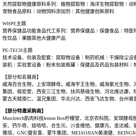
天然提取物健康原料系列：植物提取物︱海洋生物提取物︱动物
宠物食品原料︱动物饲料添加剂︱其他健康创新原料
WHPE主题
营养保健品功能食品代工系列：营养保健品︱保健食品︱特医
性饮品︱果醋其他大健康产品
PE-TECH主题
技术设备、包装及配套：提取物设备︱制药机械︱干燥除尘设
装机︱实验室设备︱粉末包装瓶罐︱保健品及药品包装材料︱
【部分知名展商】
威海百合生物，上安琪酵母，威海宇王生物，威海紫光生物、
集团、极宏堂、西安三江生物、扶风慈缘生物、河北维达康、
蒙古天赋南仁、温兄集团、华北兴达、西安飞达生物、台州普
【部分特邀采购商】
Muscletech肌肉科技lemon Box柠檬堂、北京农科院
安、钙尓奇、娃哈哈、合生元、21金维他、健康元、金达威、碧
雅培、GNC健安喜、蒙牛集团、MEIAOJIAN美澳健、BEI