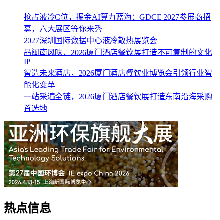
抢占液冷C位，掘金AI算力蓝海：GDCE 2027参展商招
募，六大展区等你来秀
2027深圳国际数据中心液冷散热展览会
品闽南风味，2026厦门酒店餐饮展打造不可复制的文化
IP
智造未来酒店，2026厦门酒店餐饮业博览会引领行业智
能化变革
一站采遍全链，2026厦门酒店餐饮展打造东南沿海采购
首选地
热点信息