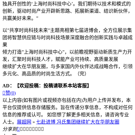
独具开创性的‘上海时尚科技中心’。我们期待以技术和模式的
创新，驱动时尚产业开辟新思路、拓展新渠道、结识新伙伴，
共赢美好未来。”
以”共享时尚科技未来”主题亮相第七届进博会，全方位展示集
团将智慧供应链与时尚科技场景深度融合的创新实践与卓越成
果
倾力打造”上海时尚科技中心”，以前瞻视野驱动新质生产力开
发，汇聚时尚科技人才，赋能产业可持续、高质量发展
继续扩大在华朋友圈，与多家国内外伙伴达成战略合作，引领
多元化、高品质的时尚生活方式。（完）
AD：
【欢迎投稿：投稿请联系本站客服】

赞(
0
)
以上内容(如有图片或视频亦包括在内)为用户上传并发布，本
平台仅提供信息存储服务。旨在传递分享信息，不构成对任何
信息的推荐或认可。 如您想了解更多相关信息，请咨询专业
人士。
展超网
»
七赴进博 冯氏集团继续扩大在华朋友圈
分享到








