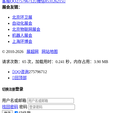
客服QQ275796712

微信853126215

展会友链：
北京环卫展
自动化展会
北京物联网展会
机器人展会
上海环博会
© 2010-2026
展超网
网站地图
请求次数：65 次，加载用时：0.241 秒，内存占用：3.90 MB

QQ咨询
275796712

回顶部
登录
切换注册
用户名或邮箱
找回密码
密码