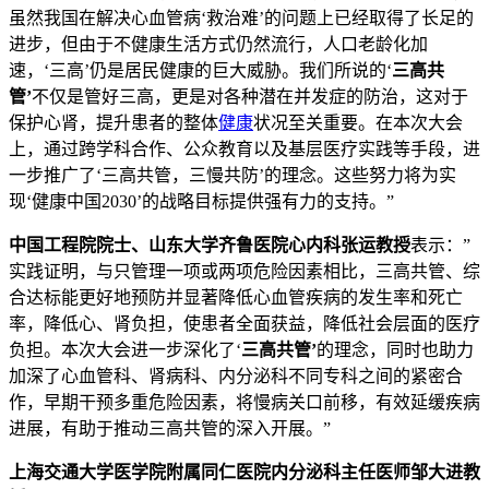
虽然我国在解决心血管病‘救治难’的问题上已经取得了长足的
进步，但由于不健康生活方式仍然流行，人口老龄化加
速，‘三高’仍是居民健康的巨大威胁。我们所说的‘
三高共
管’
不仅是管好三高，更是对各种潜在并发症的防治，这对于
保护心肾，提升患者的整体
健康
状况至关重要。在本次大会
上，通过跨学科合作、公众教育以及基层医疗实践等手段，进
一步推广了‘三高共管，三慢共防’的理念。这些努力将为实
现‘健康中国2030’的战略目标提供强有力的支持。”
中国工程院院士、山东大学齐鲁医院心内科张运教授
表示：”
实践证明，与只管理一项或两项危险因素相比，三高共管、综
合达标能更好地预防并显著降低心血管疾病的发生率和死亡
率，降低心、肾负担，使患者全面获益，降低社会层面的医疗
负担。本次大会进一步深化了‘
三高共管’
的理念，同时也助力
加深了心血管科、肾病科、内分泌科不同专科之间的紧密合
作，早期干预多重危险因素，将慢病关口前移，有效延缓疾病
进展，有助于推动三高共管的深入开展。”
上海交通大学医学院附属同仁医院内分泌科主任医师邹大进教