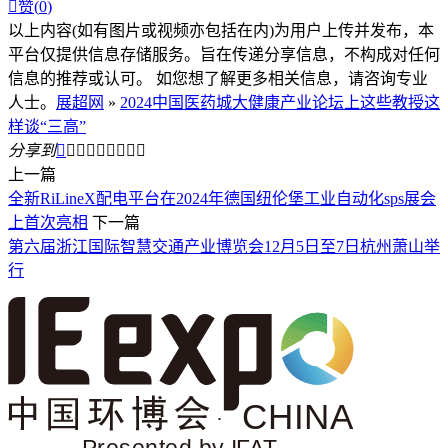

赞(
0
)
以上内容(如有图片或视频亦包括在内)为用户上传并发布，本
平台仅提供信息存储服务。旨在传递分享信息，不构成对任何
信息的推荐或认可。 如您想了解更多相关信息，请咨询专业
人士。
展超网
»
2024中国医药城大健康产业论坛上这些教授这
样谈“三高”
分享到









上一篇
全新RiLineX配电平台在2024年德国纽伦堡工业自动化sps展会
上首次亮相
下一篇
第六届浙江国际智慧交通产业博览会12月5日至7日杭州萧山举
行