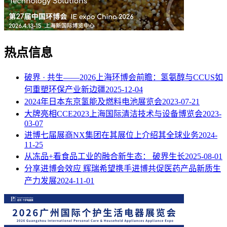
热点信息
破界 · 共生——2026上海环博会前瞻：氢氨醇与CCUS如
何重塑环保产业新边疆
2025-12-04
2024年日本东京氢能及燃料电池展览会
2023-07-21
大牌亮相CCE2023上海国际清洁技术与设备博览会
2023-
03-07
进博七届展商NX集团在其展位上介绍其全球业务
2024-
11-25
从冻品+看食品工业的融合新生态： 破界生长
2025-08-01
分享进博会效应 辉瑞希望携手进博共促医药产品新质生
产力发展
2024-11-01