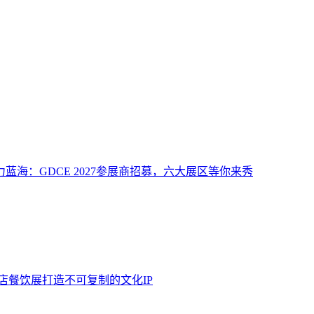
力蓝海：GDCE 2027参展商招募，六大展区等你来秀
酒店餐饮展打造不可复制的文化IP