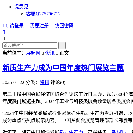
提意见
客服Q275796712
Hi, 请登录
我要注册
找回密码




当前位置：
展超网
资讯
正文


新质生产力成为中国年度热门展览主题
2025-01-22
分类：
资讯
评论(0)
第二十届中国会展经济国际合作论坛于近日举办，超过600位
年度热门展览主题
。2024年
工业与科技类展会
数量居各类展会首位
“2024年
中国经贸类展览
行业紧紧抓住新质生产力发展机遇，以
成为重点与热点展示内容。”中国贸促会展览管理部部长邬胜荣
近年来，随着中国加快发展
新质生产力
，高端装备、
新材料
、