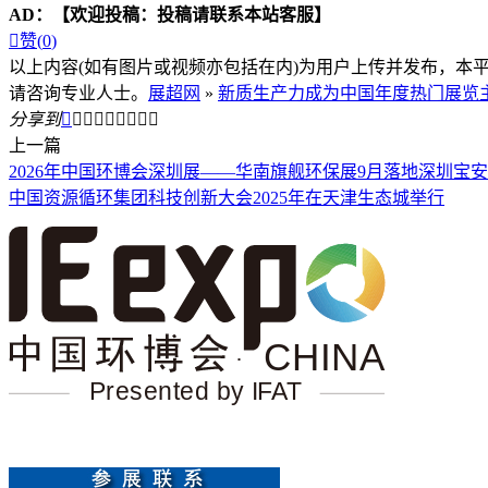
AD：
【欢迎投稿：投稿请联系本站客服】

赞(
0
)
以上内容(如有图片或视频亦包括在内)为用户上传并发布，本
请咨询专业人士。
展超网
»
新质生产力成为中国年度热门展览
分享到









上一篇
2026年中国环博会深圳展——华南旗舰环保展9月落地深圳宝
中国资源循环集团科技创新大会2025年在天津生态城举行