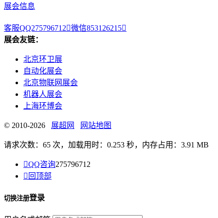
展会信息
客服QQ275796712

微信853126215

展会友链：
北京环卫展
自动化展会
北京物联网展会
机器人展会
上海环博会
© 2010-2026
展超网
网站地图
请求次数：65 次，加载用时：0.253 秒，内存占用：3.91 MB

QQ咨询
275796712

回顶部
登录
切换注册