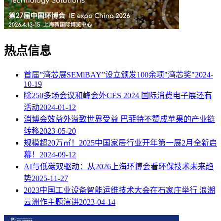
热点信息
首届”湾芯展SEMiBAY”设立颁发100余项"湾芯奖"
2024-
10-19
除250多场会议和峰会外CES 2024 国际消费电子展还有
活动
2024-01-12
消博会效益外溢致世界受益 巴菲特不赞成苹果的产业链
转移
2023-05-20
规模超20万㎡！2025中国家居行业开年第一展2月全新启
幕！
2024-09-12
AI与低碳双驱动：从2026上海环博会看环保技术未来趋
势
2025-11-27
2023中国工业设备智能运维技术大会在石家庄举行 浪潮
云洲作主题演讲
2023-04-14