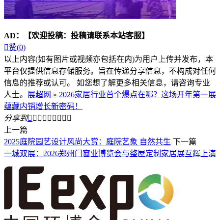
AD：
【欢迎投稿：投稿请联系本站客服】

赞(
0
)
以上内容(如有图片或视频亦包括在内)为用户上传并发布，本
平台仅提供信息存储服务。旨在传递分享信息，不构成对任何
信息的推荐或认可。 如您想了解更多相关信息，请咨询专业
人士。
展超网
»
2026家居行业首个爆点在哪？这场开年第一展
蕴藏内销增长新密码！
分享到









上一篇
2025庭院园艺设计风尚大赏：庭院艺象 自然共生
下一篇
一城双展：2026郑州门窗业博览会与整屋定制家居展互辉上演