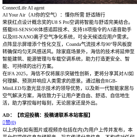
ConnectLife AI agent
AI Your Air（AI你的空气）：懂你所需 舒适随行
荣获红点设计概念奖的U8 S Pro空调将智能与舒适完美结合。
搭载HI-SENSOR体感追踪技术、支持18项指令的AI语音助手
以及HI-NANO离子空气净化系统，可全天候适应用户需求。
点阵显示屏增添个性化交互，Coanda气流技术与90°导风板旋
转确保均匀无风感送风。除家庭场景外，海信的技术将延伸至
智能建筑、能源管理与车载空调系统，助力打造更安全、智
能、可持续的出行方案。
在IFA 2025，海信不仅将展示突破性创新，更将分享其对AI如
何理解、预测并响应人类需求的愿景。通过融合RGB-
MiniLED与激光显示技术的领导优势，以及新一代智能家居与
空气解决方案，海信致力于让用户更自由、舒适、自信地生
活，助力掌控每时每刻，无论居家还是外出。
AD：
【欢迎投稿：投稿请联系本站客服】

赞(
0
)
以上内容(如有图片或视频亦包括在内)为用户上传并发布，本