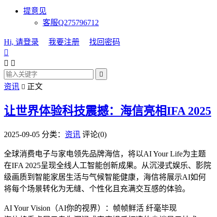
提意见
客服Q275796712
Hi, 请登录
我要注册
找回密码




资讯
正文

让世界体验科技震撼：海信亮相IFA 2025
2025-09-05
分类：
资讯
评论(0)
全球消费电子与家电领先品牌海信，将以AI Your Life为主题
在IFA 2025呈现全线人工智能创新成果。从沉浸式娱乐、影院
级画质到智能家居生活与气候智能健康，海信将展示AI如何
将每个场景转化为无缝、个性化且充满交互感的体验。
AI Your Vision（AI你的视界）：帧帧鲜活 纤毫毕现