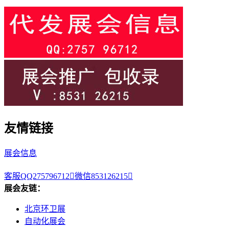
友情链接
展会信息
客服QQ275796712

微信853126215

展会友链：
北京环卫展
自动化展会