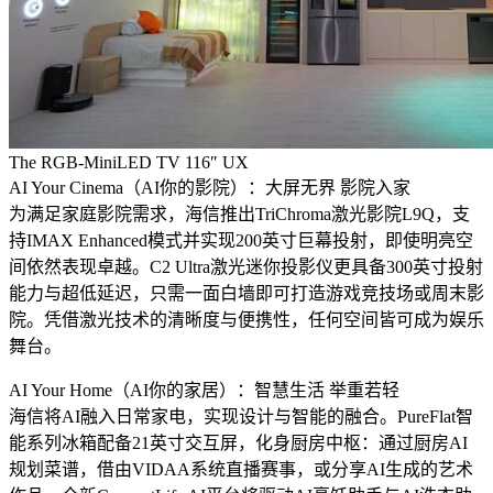
The RGB-MiniLED TV 116″ UX
AI Your Cinema（AI你的影院）：大屏无界 影院入家
为满足家庭影院需求，海信推出TriChroma激光影院L9Q，支
持IMAX Enhanced模式并实现200英寸巨幕投射，即使明亮空
间依然表现卓越。C2 Ultra激光迷你投影仪更具备300英寸投射
能力与超低延迟，只需一面白墙即可打造游戏竞技场或周末影
院。凭借激光技术的清晰度与便携性，任何空间皆可成为娱乐
舞台。
AI Your Home（AI你的家居）：智慧生活 举重若轻
海信将AI融入日常家电，实现设计与智能的融合。PureFlat智
能系列冰箱配备21英寸交互屏，化身厨房中枢：通过厨房AI
规划菜谱，借由VIDAA系统直播赛事，或分享AI生成的艺术