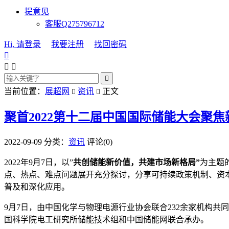
提意见
客服Q275796712
Hi, 请登录
我要注册
找回密码




当前位置：
展超网
资讯
正文


聚首2022第十二届中国国际储能大会聚
2022-09-09
分类：
资讯
评论(0)
2022年9月7日，以”
共创储能新价值，共建市场新格局”
为主题
点、热点、难点问题展开充分探讨，分享可持续政策机制、资
普及和深化应用。
9月7日，由中国化学与物理电源行业协会联合232余家机构共
国科学院电工研究所储能技术组和中国储能网联合承办。