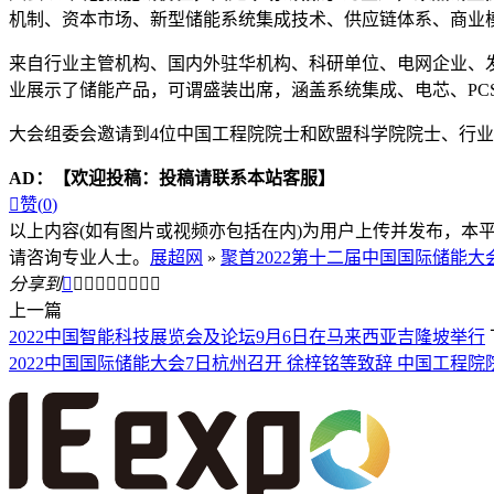
机制、资本市场、新型储能系统集成技术、供应链体系、商业
来自行业主管机构、国内外驻华机构、科研单位、电网企业、发电
业展示了储能产品，可谓盛装出席，涵盖系统集成、电芯、PC
大会组委会邀请到4位中国工程院院士和欧盟科学院院士、行
AD：
【欢迎投稿：投稿请联系本站客服】

赞(
0
)
以上内容(如有图片或视频亦包括在内)为用户上传并发布，本
请咨询专业人士。
展超网
»
聚首2022第十二届中国国际储能
分享到









上一篇
2022中国智能科技展览会及论坛9月6日在马来西亚吉隆坡举行
2022中国国际储能大会7日杭州召开 徐梓铭等致辞 中国工程