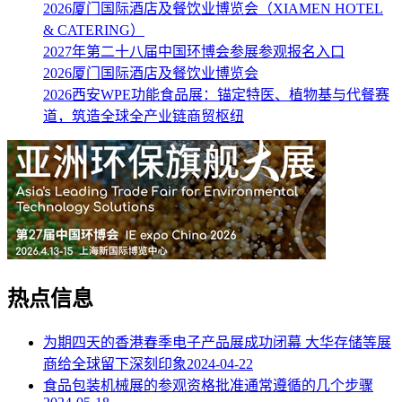
2026厦门国际酒店及餐饮业博览会（XIAMEN HOTEL
& CATERING）
2027年第二十八届中国环博会参展参观报名入口
2026厦门国际酒店及餐饮业博览会
2026西安WPE功能食品展：锚定特医、植物基与代餐赛
道，筑造全球全产业链商贸枢纽
热点信息
为期四天的香港春季电子产品展成功闭幕 大华存储等展
商给全球留下深刻印象
2024-04-22
食品包装机械展的参观资格批准通常遵循的几个步骤