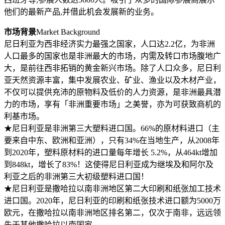
他们的最新产品,并借此机会发展新的业务。
市场背景
Market Background
尼日利亚为西非经济实力最强之国家，人口达2.2亿，为非洲
人口最多的国家也是非洲最大的市场，内需及转口市场腹地广
大，是前往西非拓销的黄金新兴市场。除了人口众多，尼日利
亚天然资源丰富，集中发展农业、矿业、渔业以及木材产业，
不仅可以提供充沛的原物料及低价的人力资源，是非洲最具潜
力的市场，享有「非洲重要市场」之美誉，亦为可获致商机的
利基市场。
★尼日利亚是非洲第三大塑料进口国。66%的原材料进口（主
要来自中东、欧洲和亚洲），只有34%在当地生产，从2008年
到2020年，塑料原材料的进口量每年增长 5.2%，从464kt增加
到848kt，增长了83%！这使得尼日利亚成为继埃及和阿尔及
利亚之后的非洲第三大初级塑料进口国！
★尼日利亚是撒哈拉以南非洲地区第二大印刷和纸张加工技术
进口国。2020年，尼日利亚的印刷和纸张技术进口额为5000万
欧元，在撒哈拉以南非洲地区排名第二，仅次于南非，远远领
先于其他撒哈拉以南国家。