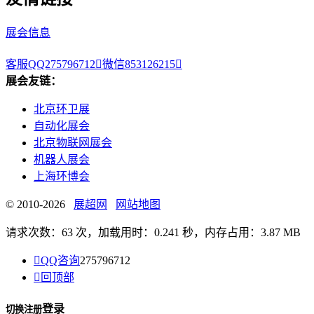
展会信息
客服QQ275796712

微信853126215

展会友链：
北京环卫展
自动化展会
北京物联网展会
机器人展会
上海环博会
© 2010-2026
展超网
网站地图
请求次数：63 次，加载用时：0.241 秒，内存占用：3.87 MB

QQ咨询
275796712

回顶部
登录
切换注册