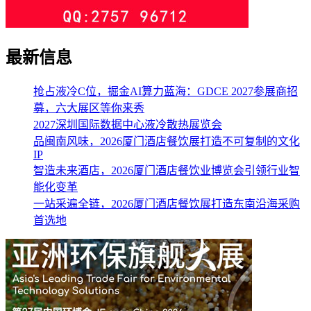
最新信息
抢占液冷C位，掘金AI算力蓝海：GDCE 2027参展商招
募，六大展区等你来秀
2027深圳国际数据中心液冷散热展览会
品闽南风味，2026厦门酒店餐饮展打造不可复制的文化
IP
智造未来酒店，2026厦门酒店餐饮业博览会引领行业智
能化变革
一站采遍全链，2026厦门酒店餐饮展打造东南沿海采购
首选地