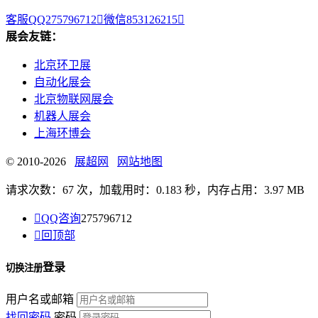
客服QQ275796712

微信853126215

展会友链：
北京环卫展
自动化展会
北京物联网展会
机器人展会
上海环博会
© 2010-2026
展超网
网站地图
请求次数：67 次，加载用时：0.183 秒，内存占用：3.97 MB

QQ咨询
275796712

回顶部
登录
切换注册
用户名或邮箱
找回密码
密码