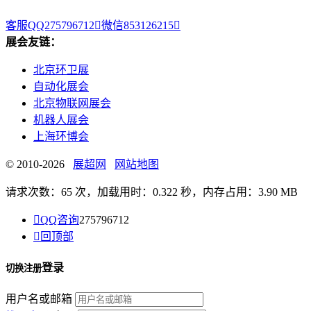
客服QQ275796712

微信853126215

展会友链：
北京环卫展
自动化展会
北京物联网展会
机器人展会
上海环博会
© 2010-2026
展超网
网站地图
请求次数：65 次，加载用时：0.322 秒，内存占用：3.90 MB

QQ咨询
275796712

回顶部
登录
切换注册
用户名或邮箱