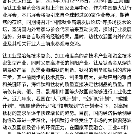
各有关钛行业厂商：2026年10月12～16日，2026中国(上海)国
际钛工业展览会将亮相上海国家会展中心，作为中国最大钛行
业展会，本届展会将吸引来自全球超过600家企业参展，期待
您的莅临。同期将召开“国际钛业高端发展论坛”等多场技术论
坛，邀请国内外专家与参会代表前来互动交流，探讨行业发展
趋势，分享各自取得的经验成果，届时，热忱欢迎国内外的钛
业及其相关行业人士前来参观与交流。
钛工业是冶炼技术复杂、加工难度高的高技术产业和资金技术
密集型产业，同时又是高增长的朝阳产业。钛及钛合金从熔炼
到最终产品一般需要海绵钛的制备、钛材的制备和钛材的应用
三步，其中前两步的技术复杂、制备难度大，是钛应用的难点
和关键环节，海绵钛和钛材的质量直接决定钛制品的质量。目
前仅有美、俄、日、欧洲和中国等少数国家能够进行工业化生
产。近几年来，我国在“大飞机计划”、“空间站计划”、“嫦娥
计划”、“舰船建造计划”和“核电规划”等计划牵引下，对高端
钛材的需求呈逐年快速增长的趋势。目前，国内经济供给侧结
构性改革进一步深化，中国钛行业经受住了市场的大幅震荡波
动以及国家及省市的环保压力，在国家军民融合、工业4.0和