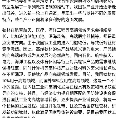
一带一路等相关政策指导下，在各部委提质增效和创新驱动，
转型发展等一系列政策措施的推动下，我国钛产业开始逐渐走
出低谷，进入新一轮上升通道，呈现出一些与以往不同的发展
特点，整个产业正向着诸多利好的方面发展。
钛材在航空航天、医疗、海洋工程等高端领域需求会持续增
长，比如液流储能电池、深海装备、高端医疗器械等，都是重
点突破方向。由于我国钛工业的准入门槛较低，导致低端钛材
竞争激烈。因此，高端钛材的生产战略意义更为重大，产品结
构向高端转移成为其发展的必然趋势。国内石化、航空航天、
电力、海洋工程以及体育休闲等行业对高端钛产品的需求继续
保持旺盛，同时计算机等高科技产业对钛材料的需求增长点也
在不断涌现，促使钛产品向高端领域发展。目前，我国钛材仅
10%用于高端领域，而国外50%应用在高端领域，这是一个不
小的差距。国内钛工业向高端化发展已经具有政策和市场双重
导向的支持，并且，与经济实力提升相匹配的国防建设也会促
进我国钛工业向高端领域转移，逐步提高产业链优势，将是一
个长远的发展过程。通过开发钛带、钛及其合金挤压管材，研
发新功能钛材，以此满足国家整体建设需要，是目前我国钛工