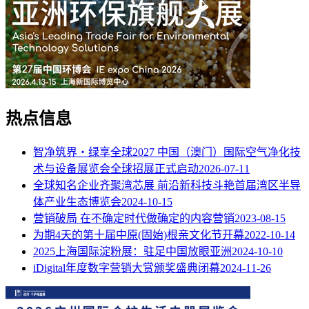
热点信息
智净筑界・绿享全球2027 中国（澳门）国际空气净化技
术与设备展览会全球招展正式启动
2026-07-11
全球知名企业齐聚湾芯展 前沿新科技斗艳首届湾区半导
体产业生态博览会
2024-10-15
营销破局 在不确定时代做确定的内容营销
2023-08-15
为期4天的第十届中原(固始)根亲文化节开幕
2022-10-14
2025上海国际淀粉展：驻足中国放眼亚洲
2024-10-10
iDigital年度数字营销大赏颁奖盛典闭幕
2024-11-26