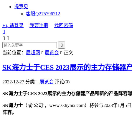
提意见
客服Q275796712
Hi, 请登录
我要注册
找回密码




当前位置：
展超网
展览会
正文


SK海力士于CES 2023展示的主力存储
2022-12-27
分类：
展览会
评论(0)
SK海力士于CES 2023展示的主力存储器产品和新的产品阵容
SK海力士
（或‘公司’，www.skhynix.com）将参与2023年
阵容。