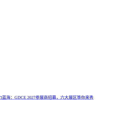
力蓝海：GDCE 2027参展商招募，六大展区等你来秀