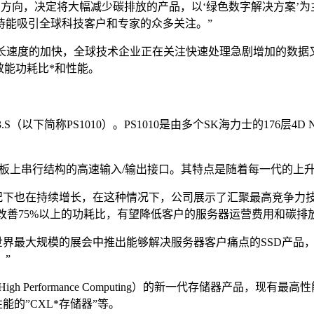
未来’方向，决定将大幅减少碳排放的产品，以‘绿色数字解决方案
待能吸引全球科技客户和专家的众多关注。”
长速度的加快，全球技术企业正在关注快速处理急剧增加的数据又
效能功耗比*和性能。
S（以下简称PS1010）。PS1010是由多个SK海力士的176层4D
t Express）:电子产品主板上串行结构的高速输入/输出接口。其特点是随着
下也在持续增长，在这种情况下，公司展示了汇聚最高竞争力技术的
备改善75%以上的功耗比，有望降低客户的服务器运营费用和碳排
在世界最大规模的展会中推出能够解决服务器客户痛点的SSD产品
”
Performance Computing）的新一代存储器产品，现有最高
性能的”CXL*存储器”等。