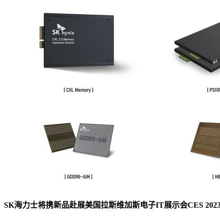
SK海力士将携新品赴展美国拉斯维加斯电子IT展示会CES 202