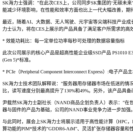
SK海力士强调：”在此次CES上，公司同步SK集团的‘无碳
能减少环境影响，在性能和效率方面也比上一代大幅改善，期
最近，随着AI、大数据、无人驾驶、元宇宙等尖端科技产业成
力士认为，将在CES上展示的产品具备了满足客户所需求的高
* 效能功耗比：每一定单位功率每秒可处理的数据容量指标
此次公司展示的核心产品是超高性能企业级SSD产品 PS1010 E3.
(Gen 5)*标准。
* PCIe（Peripheral Component Interconnec
SK海力士技术团队解释说：”服务器用存储器市场在低迷的情况
比，读写速度分别最高提升了130%和49%。另外，该产品具
尹载然SK海力士副社长（NAND商品企划负责人）表示：”
器与固件的产品为基础，公司的NAND事业竞争力进一步加强。
与此同时，展会上SK海力士将展示适用于高性能计算（HPC，High 
算功能的PIM*技术的”GDDR6-AiM”、灵活扩张存储器容量和