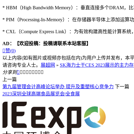
* HBM（High Bandwidth Memory）：垂直连接多
* PIM（Processing-In-Memory）：在存储器半导
* CXL（Compute Express Link）：为有效构建高性能计算系统，基
AD：
【欢迎投稿：投稿请联系本站客服】

赞(
0
)
以上内容(如有图片或视频亦包括在内)为用户上传并发布，本
请咨询专业人士。
展超网
»
SK海力士于CES 2023展示的
分享到









上一篇
第九届管理会计高峰论坛举办 提升及重塑核心竞争力
下一篇
2023深圳全球高端食品展览会|全食展