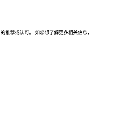
的推荐或认可。 如您想了解更多相关信息，