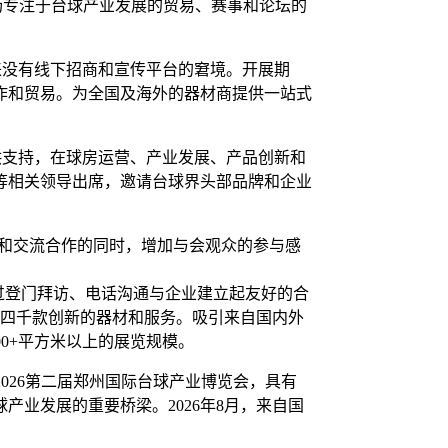
场专注于台球产业发展的贸易、赛事和论坛的
来没有线下招商和宣传平台的窘境。开展期
作和贸易。为全国及海外的器材商提供一站式
供支持，在球房运营、产业发展、产品创新和
会等相关领导出席，邀请台球界头部品牌和企业
易和交流合作的同时，增加与会观众的参与感
。通过登门拜访、电话沟通与企业建立起友好的合
近四千款创新的器材和服务。吸引来自国内外
00+平方米以上的展览规模。
026第二届郑州国际台球产业博览会，具有
业发展的重要桥梁。2026年8月，来自国