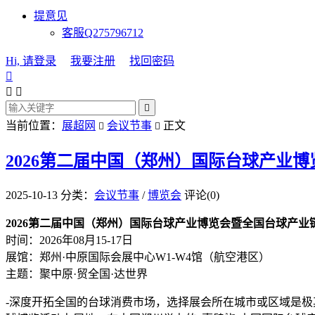
提意见
客服Q275796712
Hi, 请登录
我要注册
找回密码




当前位置：
展超网
会议节事
正文


2026第二届中国（郑州）国际台球产业
2025-10-13
分类：
会议节事
/
博览会
评论(0)
2026第二届中国（郑州）国际台球产业博览会暨全国台球产业
时间：2026年08月15-17日
展馆：郑州·中原国际会展中心W1-W4馆（航空港区）
主题：聚中原·贸全国·达世界
-深度开拓全国的台球消费市场，选择展会所在城市或区域是