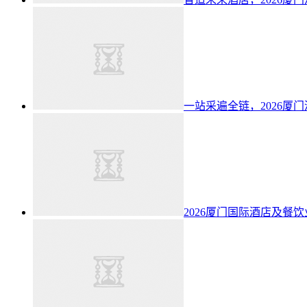
一站采遍全链，2026厦
2026厦门国际酒店及餐