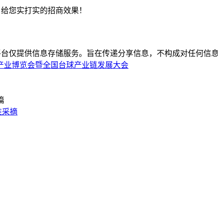
会，给您实打实的招商效果！
平台仅提供信息存储服务。旨在传递分享信息，不构成对任何信息
球产业博览会暨全国台球产业链发展大会
篇
准采摘