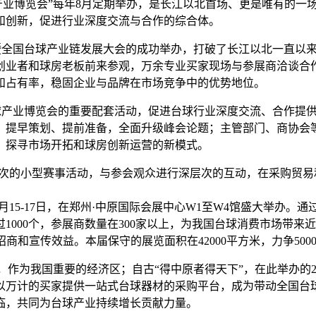
产业博览会”每年8月定期举办，是长江以北首场、更是唯有的一
和创新，促进行业深度交流与合作的综合体。
暨全国台球产业链发展大会的成功举办，打破了长江以北一直以
创业者和球房老板前来参观，万余专业买家现场与参展商洽谈合
和占有率，稳固企业与品牌在市场竞争中的优势地位。
球产业博览会的重要配套活动，促进台球行业深度交流、合作提
会，提早策划、提前准备，全面升级峰会论题；主管部门、商协
，探寻市场开拓和球房创新运营的新模式。
多场次的小型赛事活动，与参会观众进行深层次的互动，在采购贸
08月15-17日，在郑州·中原国际会展中心W1至W4馆盛大举办
1000个，参展商数量在300家以上，为我国台球消费市场带来
招商和宣传效益。本届保守的展览面积在42000平方米，力争500
，作为我国重要的经济区；自古“得中原者得天下”，在此举办的2
万计的买家提供一站式台球器材的采购平台，成为带动全国台球产
临，共同为台球产业持续增长贡献力量。