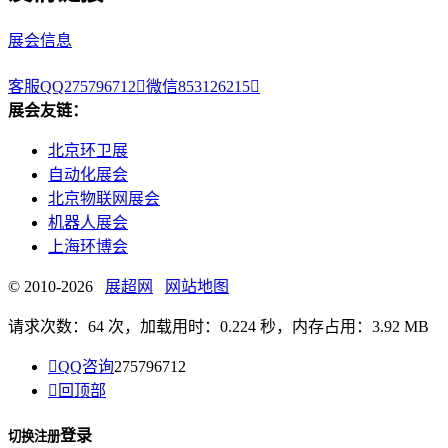
展会信息
客服QQ275796712

微信853126215

展会友链：
北京环卫展
自动化展会
北京物联网展会
机器人展会
上海环博会
© 2010-2026
展超网
网站地图
请求次数：64 次，加载用时：0.224 秒，内存占用：3.92 MB

QQ咨询
275796712

回顶部
登录
切换注册