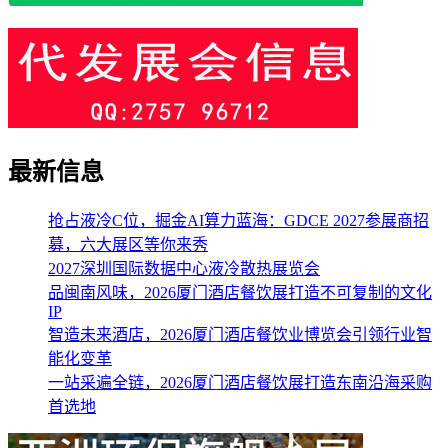
最新信息
抢占液冷C位，掘金AI算力蓝海：GDCE 2027参展商招
募，六大展区等你来秀
2027深圳国际数据中心液冷散热展览会
品闽南风味，2026厦门酒店餐饮展打造不可复制的文化
IP
智造未来酒店，2026厦门酒店餐饮业博览会引领行业智
能化变革
一站采遍全链，2026厦门酒店餐饮展打造东南沿海采购
首选地