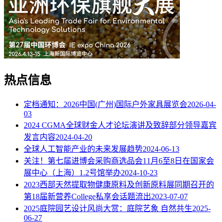
热点信息
定档通知：2026中国(广州)国际户外家具展览会
2026-04-
03
2024 CGMA全球财金人才论坛演讲及致辞部分领导嘉宾
发言内容
2024-04-20
全球人工智能产业的未来发展趋势
2024-06-13
关注！第七届进博会采购商选品会11月6至8日在国家会
展中心（上海）1.2号馆举办
2024-10-23
2023西部天然提取物健康原料及创新原料展同期召开的
第18届新营养College私享会话题流出
2023-07-07
2025庭院园艺设计风尚大赏：庭院艺象 自然共生
2025-
06-27